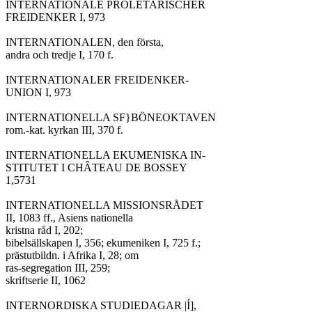
INTERNATIONALE PROLETARISCHER

FREIDENKER I, 973

INTERNATIONALEN, den första,

andra och tredje I, 170 f.

INTERNATIONALER FREIDENKER-

UNION I, 973

INTERNATIONELLA SF}BÖNEOKTAVEN

rom.-kat. kyrkan III, 370 f.

INTERNATIONELLA EKUMENISKA IN-

STITUTET I CHÂTEAU DE BOSSEY

1,5731

INTERNATIONELLA MISSIONSRÅDET

II, 1083 ff., Asiens nationella

kristna råd I, 202;

bibelsällskapen I, 356; ekumeniken I, 725 f.;

prästutbildn. i Afrika I, 28; om

ras-segregation III, 259;

skriftserie II, 1062

INTERNORDISKA STUDIEDAGAR |Í],
