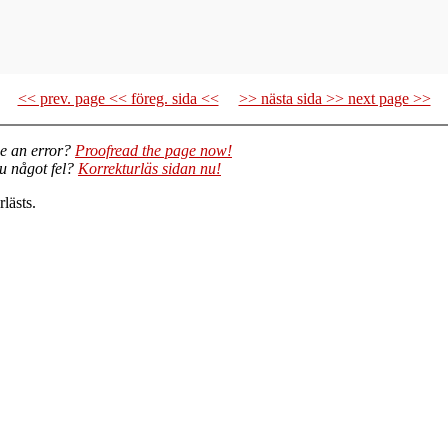
<< prev. page << föreg. sida <<
>> nästa sida >> next page >>
e an error?
Proofread the page now!
du något fel?
Korrekturläs sidan nu!
lästs.