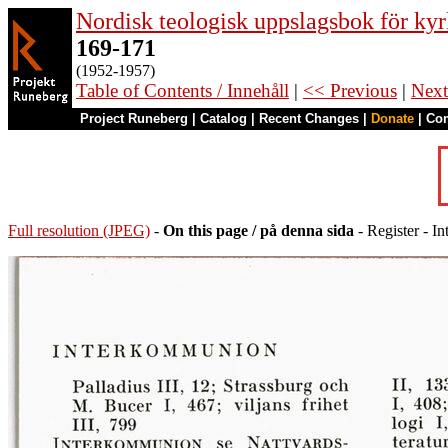
Nordisk teologisk uppslagsbok för kyr
169-171
(1952-1957)
Table of Contents / Innehåll
|
<< Previous
|
Next
Project Runeberg
|
Catalog
|
Recent Changes
|
Donate
|
Co
Full resolution (JPEG)
-
On this page / på denna sida
- Register - I