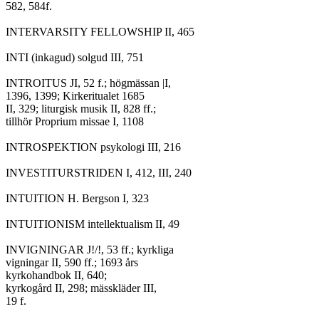
582, 584f.

INTERVARSITY FELLOWSHIP II, 465

INTI (inkagud) solgud III, 751

INTROITUS JI, 52 f.; högmässan |I,

1396, 1399; Kirkeritualet 1685

II, 329; liturgisk musik II, 828 ff.;

tillhör Proprium missae I, 1108

INTROSPEKTION psykologi III, 216

INVESTITURSTRIDEN I, 412, III, 240

INTUITION H. Bergson I, 323

INTUITIONISM intellektualism II, 49

INVIGNINGAR J!/!, 53 ff.; kyrkliga

vigningar II, 590 ff.; 1693 års

kyrkohandbok II, 640;

kyrkogård II, 298; mässkläder III,

19 f.
