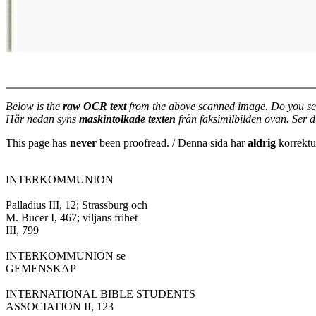
Below is the
raw OCR text
from the above scanned image. Do you se
Här nedan syns
maskintolkade texten
från faksimilbilden ovan. Ser 
This page has
never
been proofread. / Denna sida har
aldrig
korrektur
INTERKOMMUNION

Palladius III, 12; Strassburg och

M. Bucer I, 467; viljans frihet

III, 799

INTERKOMMUNION se

GEMENSKAP

INTERNATIONAL BIBLE STUDENTS

ASSOCIATION II, 123
