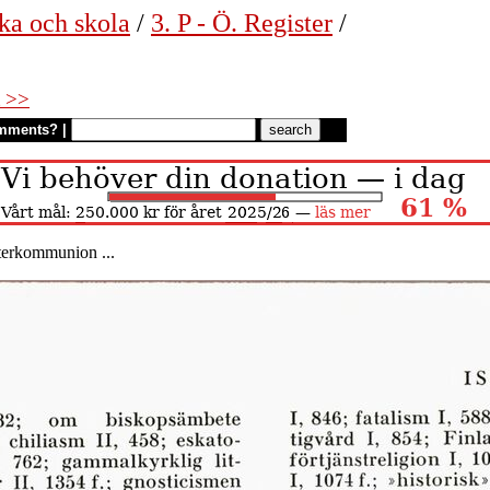
ka och skola
/
3. P - Ö. Register
/
 >>
mments?
|
nterkommunion ...