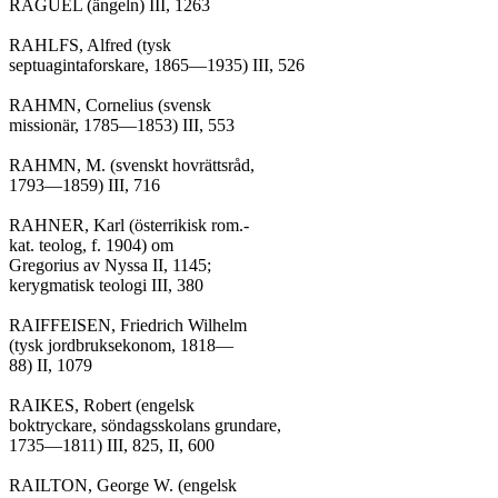
RAGUEL (ängeln) III, 1263

RAHLFS, Alfred (tysk

septuagintaforskare, 1865—1935) III, 526

RAHMN, Cornelius (svensk

missionär, 1785—1853) III, 553

RAHMN, M. (svenskt hovrättsråd,

1793—1859) III, 716

RAHNER, Karl (österrikisk rom.-

kat. teolog, f. 1904) om

Gregorius av Nyssa II, 1145;

kerygmatisk teologi III, 380

RAIFFEISEN, Friedrich Wilhelm

(tysk jordbruksekonom, 1818—

88) II, 1079

RAIKES, Robert (engelsk

boktryckare, söndagsskolans grundare,

1735—1811) III, 825, II, 600

RAILTON, George W. (engelsk
