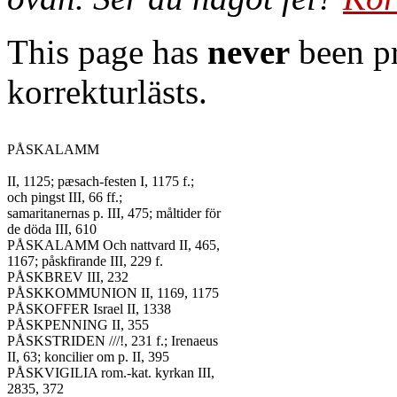
This page has
never
been pr
korrekturlästs.
PÅSKALAMM

II, 1125; pæsach-festen I, 1175 f.;

och pingst III, 66 ff.;

samaritanernas p. III, 475; måltider för

de döda III, 610

PÅSKALAMM Och nattvard II, 465,

1167; påskfirande III, 229 f.

PÅSKBREV III, 232

PÅSKKOMMUNION II, 1169, 1175

PÅSKOFFER Israel II, 1338

PÅSKPENNING II, 355

PÅSKSTRIDEN ///!, 231 f.; Irenaeus

II, 63; koncilier om p. II, 395

PÅSKVIGILIA rom.-kat. kyrkan III,

2835, 372
