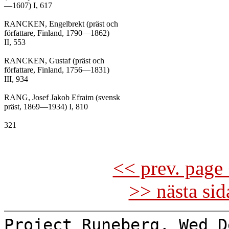
—1607) I, 617

RANCKEN, Engelbrekt (präst och

författare, Finland, 1790—1862)

II, 553

RANCKEN, Gustaf (präst och

författare, Finland, 1756—1831)

III, 934

RANG, Josef Jakob Efraim (svensk

präst, 1869—1934) I, 810

321

<< prev. page 
>> nästa si
Project Runeberg, Wed D