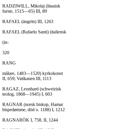
RADZIWILL, Mikolaj (litauisk

furste, 1515—65) III, 89

RAFAEL (ängeln) III, 1263

RAFAEL (Rafaelo Santi) (italiensk

(in-

320

RANG

målare, 1483—1520) kyrkokonst

II, 659; Vatikanen III, 1113

RAGAZ, Leonhard (schweizisk

teolog, 1868—1945) I, 603

RAGNAR (norsk biskop, Hamar

bispedømme, död o. 1188) I, 1212

RAGNARÖK I, 758, II, 1244
