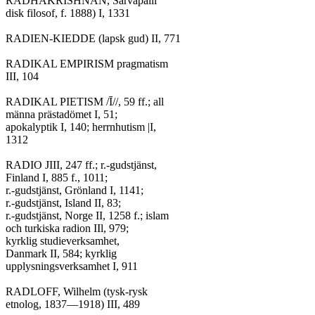
RADHAKRISHNAN, Sarvapalli

disk filosof, f. 1888) I, 1331

RADIEN-KIEDDE (lapsk gud) II, 771

RADIKAL EMPIRISM pragmatism

III, 104

RADIKAL PIETISM /Ī//, 59 ff.; all

männa prästadömet I, 51;

apokalyptik I, 140; herrnhutism |I,

1312

RADIO JIII, 247 ff.; r.-gudstjänst,

Finland I, 885 f., 1011;

r.-gudstjänst, Grönland I, 1141;

r.-gudstjänst, Island II, 83;

r.-gudstjänst, Norge II, 1258 f.; islam

och turkiska radion IIl, 979;

kyrklig studieverksamhet,

Danmark II, 584; kyrklig

upplysningsverksamhet I, 911

RADLOFF, Wilhelm (tysk-rysk

etnolog, 1837—1918) III, 489
