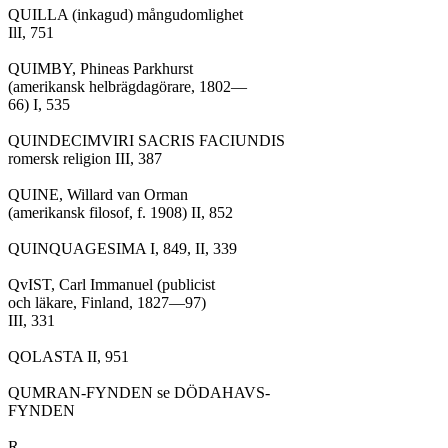
QUILLA (inkagud) mångudomlighet

IlI, 751

QUIMBY, Phineas Parkhurst

(amerikansk helbrägdagörare, 1802—

66) I, 535

QUINDECIMVIRI SACRIS FACIUNDIS

romersk religion III, 387

QUINE, Willard van Orman

(amerikansk filosof, f. 1908) II, 852

QUINQUAGESIMA I, 849, II, 339

QvIST, Carl Immanuel (publicist

och läkare, Finland, 1827—97)

III, 331

QOLASTA II, 951

QUMRAN-FYNDEN se DÖDAHAVS-

FYNDEN

R
