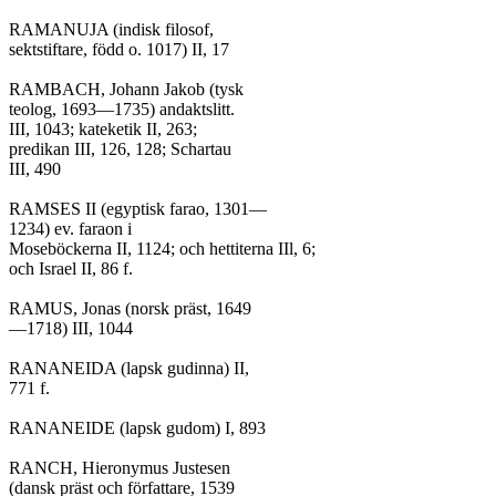
RAMANUJA (indisk filosof,

sektstiftare, född o. 1017) II, 17

RAMBACH, Johann Jakob (tysk

teolog, 1693—1735) andaktslitt.

III, 1043; kateketik II, 263;

predikan III, 126, 128; Schartau

III, 490

RAMSES II (egyptisk farao, 1301—

1234) ev. faraon i

Moseböckerna II, 1124; och hettiterna IIl, 6;

och Israel II, 86 f.

RAMUS, Jonas (norsk präst, 1649

—1718) III, 1044

RANANEIDA (lapsk gudinna) II,

771 f.

RANANEIDE (lapsk gudom) I, 893

RANCH, Hieronymus Justesen

(dansk präst och författare, 1539
