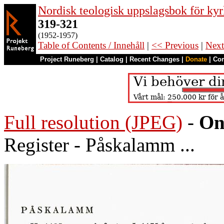
Nordisk teologisk uppslagsbok för kyr
319-321
(1952-1957)
Table of Contents / Innehåll
|
<< Previous
|
Next
Project Runeberg
|
Catalog
|
Recent Changes
|
Donate
|
Co
Full resolution (JPEG)
-
On
Register - Påskalamm ...