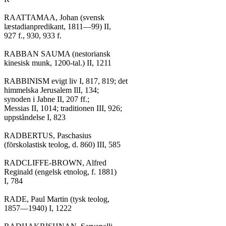
RAATTAMAA, Johan (svensk

læstadianpredikant, 1811—99) II,

927 f., 930, 933 f.

RABBAN SAUMA (nestoriansk

kinesisk munk, 1200-tal.) II, 1211

RABBINISM evigt liv I, 817, 819; det

himmelska Jerusalem IlI, 134;

synoden i Jabne II, 207 ff.;

Messias II, 1014; traditionen III, 926;

uppståndelse I, 823

RADBERTUS, Paschasius

(förskolastisk teolog, d. 860) III, 585

RADCLIFFE-BROWN, Alfred

Reginald (engelsk etnolog, f. 1881)

I, 784

RADE, Paul Martin (tysk teolog,

1857—1940) I, 1222
