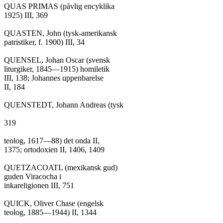
QUAS PRIMAS (påvlig encyklika

1925) III, 369

QUASTEN, John (tysk-amerikansk

patristiker, f. 1900) III, 34

QUENSEL, Johan Oscar (svensk

liturgiker, 1845—1915) homiletik

III, 138; Johannes uppenbarelse

II, 184

QUENSTEDT, Johann Andreas (tysk

319

teolog, 1617—88) det onda II,

1375; ortodoxien II, 1406, 1409

QUETZACOATL (mexikansk gud)

guden Viracocha i

inkareligionen III, 751

QUICK, Oliver Chase (engelsk

teolog, 1885—1944) II, 1344
