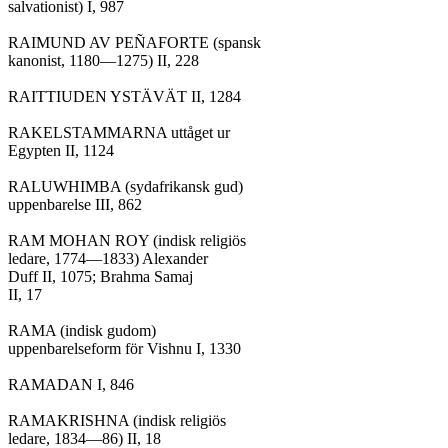
salvationist) I, 987

RAIMUND AV PEÑAFORTE (spansk

kanonist, 1180—1275) II, 228

RAITTIUDEN YSTÄVÄT II, 1284

RAKELSTAMMARNA uttåget ur

Egypten II, 1124

RALUWHIMBA (sydafrikansk gud)

uppenbarelse III, 862

RAM MOHAN ROY (indisk religiös

ledare, 1774—1833) Alexander

Duff II, 1075; Brahma Samaj

II, 17

RAMA (indisk gudom)

uppenbarelseform för Vishnu I, 1330

RAMADAN I, 846

RAMAKRISHNA (indisk religiös

ledare, 1834—86) II, 18
