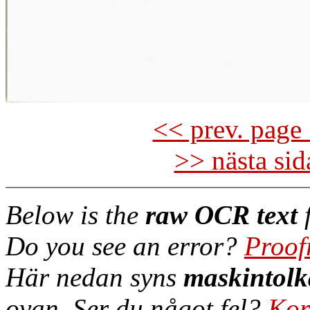
<< prev. page 
>> nästa si
Below is the
raw OCR text
f
Do you see an error?
Proof
Här nedan syns
maskintolk
ovan. Ser du något fel?
Kor