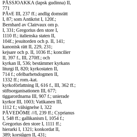
PÅSSJOAKKA (lapsk gudinna) II,

771

PÅvE III, 237 ff.; andlig domsrätt

I, 87; som Antikrist I, 120f.;

Bernhard av Clairvaux om p.

I, 331; Gregorius den store I,

1110 ff.; italienska staten II,

104f.; jesuitorden och p. II, 141;

kanonisk rätt II, 229, 231;

kejsare och p. II, 1036 ff.; koncilier

II, 397 f., III, 270ff.; och

kyrkan II, 536; bestämmer kyrkans

liturgi II, 820; kyrkostaten II,

714 f.; ofelbarhetsdogmen II,

1332 ff.; rom.-kat.

kyrkoförfattning II, 616 f., III, 362 ff.;

stiftsorganisationen III, 677;

tiggarordnarna III, 907 f.; unierade

kyrkor III, 1003; Vatikanen III,

1112 f.; välsignelse I, 322

PÅVEDÖME ///I, 239 ff.; Cyprianus

I, 548 ff.; gallikanism I, 1054 f.;

Gregorius den store I, 1111 ff.;

hierarki I, 1321; konkordat II,

389; korstågen II, 431;
