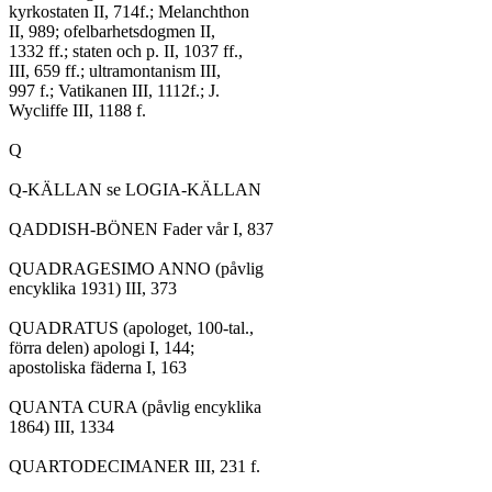
kyrkostaten II, 714f.; Melanchthon

II, 989; ofelbarhetsdogmen II,

1332 ff.; staten och p. II, 1037 ff.,

III, 659 ff.; ultramontanism III,

997 f.; Vatikanen III, 1112f.; J.

Wycliffe III, 1188 f.

Q

Q-KÄLLAN se LOGIA-KÄLLAN

QADDISH-BÖNEN Fader vår I, 837

QUADRAGESIMO ANNO (påvlig

encyklika 1931) III, 373

QUADRATUS (apologet, 100-tal.,

förra delen) apologi I, 144;

apostoliska fäderna I, 163

QUANTA CURA (påvlig encyklika

1864) III, 1334

QUARTODECIMANER III, 231 f.
