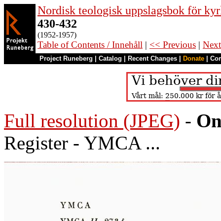
Nordisk teologisk uppslagsbok för kyr
430-432
(1952-1957)
Table of Contents / Innehåll
|
<< Previous
|
Next
Project Runeberg
|
Catalog
|
Recent Changes
|
Donate
|
Co
Full resolution (JPEG)
-
On
Register - YMCA ...