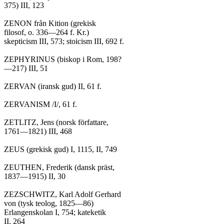
375) III, 123

ZENON från Kition (grekisk

filosof, o. 336—264 f. Kr.)

skepticism III, 573; stoicism III, 692 f.

ZEPHYRINUS (biskop i Rom, 198?

—217) III, 51

ZERVAN (iransk gud) II, 61 f.

ZERVANISM /I/, 61 f.

ZETLITZ, Jens (norsk författare,

1761—1821) III, 468

ZEUS (grekisk gud) I, 1115, II, 749

ZEUTHEN, Frederik (dansk präst,

1837—1915) II, 30

ZEZSCHWITZ, Karl Adolf Gerhard

von (tysk teolog, 1825—86)

Erlangenskolan I, 754; kateketik

II, 264
