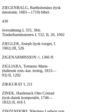
ZIEGENBALG, Bartholomäus (tysk

missionär, 1683—1719) bibel-

430

översättning I, 355, 384;

Trankebarmissionen I, 532, II, 20, 1092

ZIEGLER, Joseph (tysk exeget, f.

1902) III, 526

ZIGENARMISSION //, 1366 ff.

ZIGLIARA, Tomasso Maria

(italiensk rom.-kat. teolog, 1833—

93) II, 1292

ZIKKURAT I, 211

ZINEK, Hardenack Otto Conrad

(tysk-dansk kompositör, 1746—

1832) II, 416 f.

ZINZENDORF, Nikolaus Ludwig von
