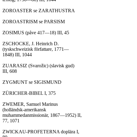
ZOROASTER se ZARATHUSTRA

ZOROASTRISM se PARSISM

ZOSIMUS (påve 417—18) III, 45

ZSCHOCKE, J. Heinrich D.

(tyskschweizisk författare, 1771—

1848) III, 1044

ZUARASIZ (Svarožic) (slavisk gud)

III, 608

ZYGMUNT se SIGISMUND

ZÜRICHER-BIBEL I, 375

ZWEMER, Samuel Marinus

(holländsk-amerikansk

muhammedanmissionär, 1867—1952) II,

77, 1071

ZWICKAU-PROFETERNA doplära I,
