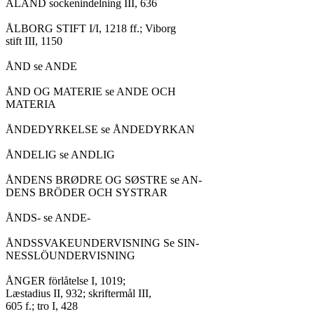
ÅLAND sockenindelning III, 636

ÅLBORG STIFT I/I, 1218 ff.; Viborg

stift III, 1150

ÅND se ANDE

ÅND OG MATERIE se ANDE OCH

MATERIA

ÅNDEDYRKELSE se ÅNDEDYRKAN

ÅNDELIG se ANDLIG

ÅNDENS BRØDRE OG SØSTRE se AN-

DENS BRÖDER OCH SYSTRAR

ÅNDS- se ANDE-

ÅNDSSVAKEUNDERVISNING Se SIN-

NESSLÖUNDERVISNING

ÅNGER förlåtelse I, 1019;

Læstadius II, 932; skriftermål III,

605 f.; tro I, 428
