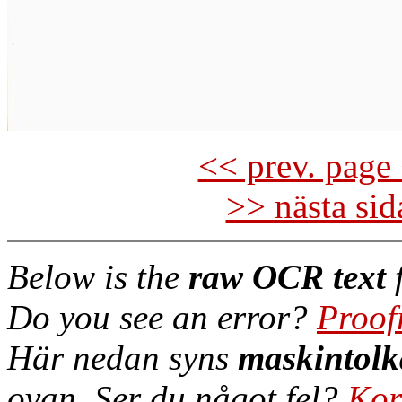
<< prev. page 
>> nästa si
Below is the
raw OCR text
f
Do you see an error?
Proof
Här nedan syns
maskintolk
ovan. Ser du något fel?
Kor