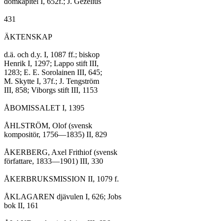
domkapitel I, 652f.; J. Gezelius

431

ÄKTENSKAP

d.ä. och d.y. I, 1087 ff.; biskop

Henrik I, 1297; Lappo stift III,

1283; E. E. Sorolainen III, 645;

M. Skytte I, 37f.; J. Tengström

III, 858; Viborgs stift III, 1153

ÅBOMISSALET I, 1395

ÅHLSTRÖM, Olof (svensk

kompositör, 1756—1835) II, 829

ÅKERBERG, Axel Frithiof (svensk

författare, 1833—1901) III, 330

ÅKERBRUKSMISSION II, 1079 f.

ÅKLAGAREN djävulen I, 626; Jobs

bok II, 161
