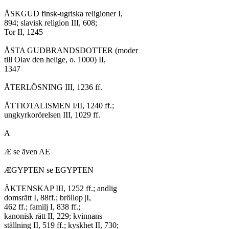
ÅSKGUD finsk-ugriska religioner I,

894; slavisk religion III, 608;

Tor II, 1245

ÅSTA GUDBRANDSDOTTER (moder

till Olav den helige, o. 1000) II,

1347

ÅTERLÖSNING III, 1236 ff.

ÅTTIOTALISMEN I/II, 1240 ff.;

ungkyrkorörelsen III, 1029 ff.

A

Æ se även AE

ÆGYPTEN se EGYPTEN

ÄKTENSKAP III, 1252 ff.; andlig

domsrätt I, 88ff.; bröllop |I,

462 ff.; familj I, 838 ff.;

kanonisk rätt II, 229; kvinnans

ställning II, 519 ff.; kyskhet II, 730;
