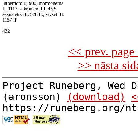
lutherdom II, 900; mormonerna

II, 1117; sakrament III, 453;

sexualetik III, 528 ff.; vigsel III,

1157 ff.

432

<< prev. page 
>> nästa si
Project Runeberg, Wed D
(aronsson)
(download)
<
https://runeberg.org/nt