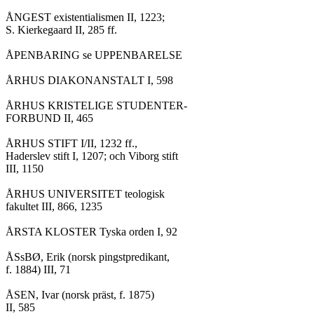
ÅNGEST existentialismen II, 1223;

S. Kierkegaard II, 285 ff.

ÅPENBARING se UPPENBARELSE

ÅRHUS DIAKONANSTALT I, 598

ÅRHUS KRISTELIGE STUDENTER-

FORBUND II, 465

ÅRHUS STIFT I/II, 1232 ff.,

Haderslev stift I, 1207; och Viborg stift

III, 1150

ÅRHUS UNIVERSITET teologisk

fakultet III, 866, 1235

ÅRSTA KLOSTER Tyska orden I, 92

ÅSsBØ, Erik (norsk pingstpredikant,

f. 1884) III, 71

ÅSEN, Ivar (norsk präst, f. 1875)

II, 585
