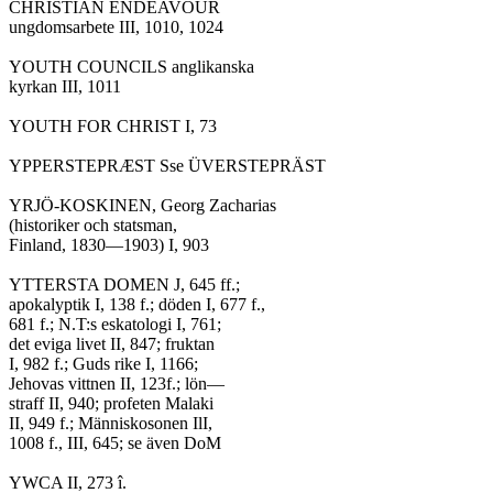
CHRISTIAN ENDEAVOUR

ungdomsarbete III, 1010, 1024

YOUTH COUNCILS anglikanska

kyrkan III, 1011

YOUTH FOR CHRIST I, 73

YPPERSTEPRÆST Sse ÜVERSTEPRÄST

YRJÖ-KOSKINEN, Georg Zacharias

(historiker och statsman,

Finland, 1830—1903) I, 903

YTTERSTA DOMEN J, 645 ff.;

apokalyptik I, 138 f.; döden I, 677 f.,

681 f.; N.T:s eskatologi I, 761;

det eviga livet II, 847; fruktan

I, 982 f.; Guds rike I, 1166;

Jehovas vittnen II, 123f.; lön—

straff II, 940; profeten Malaki

II, 949 f.; Människosonen IlI,

1008 f., III, 645; se även DoM

YWCA II, 273 î.
