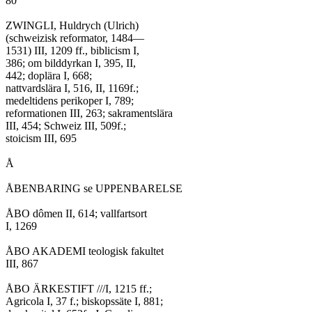
80

ZWINGLI, Huldrych (Ulrich)

(schweizisk reformator, 1484—

1531) III, 1209 ff., biblicism I,

386; om bilddyrkan I, 395, II,

442; doplära I, 668;

nattvardslära I, 516, II, 1169f.;

medeltidens perikoper I, 789;

reformationen III, 263; sakramentslära

III, 454; Schweiz III, 509f.;

stoicism III, 695

Å

ÅBENBARING se UPPENBARELSE

ÅBO dômen II, 614; vallfartsort

I, 1269

ÅBO AKADEMI teologisk fakultet

III, 867

ÅBO ÄRKESTIFT ///I, 1215 ff.;

Agricola I, 37 f.; biskopssäte I, 881;
