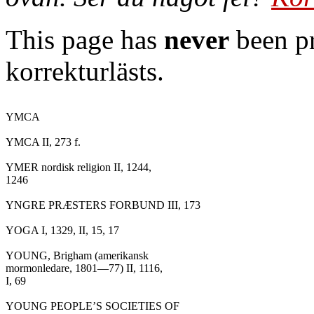
This page has
never
been pr
korrekturlästs.
YMCA

YMCA II, 273 f.

YMER nordisk religion II, 1244,

1246

YNGRE PRÆSTERS FORBUND III, 173

YOGA I, 1329, II, 15, 17

YOUNG, Brigham (amerikansk

mormonledare, 1801—77) II, 1116,

I, 69

YOUNG PEOPLE’S SOCIETIES OF
