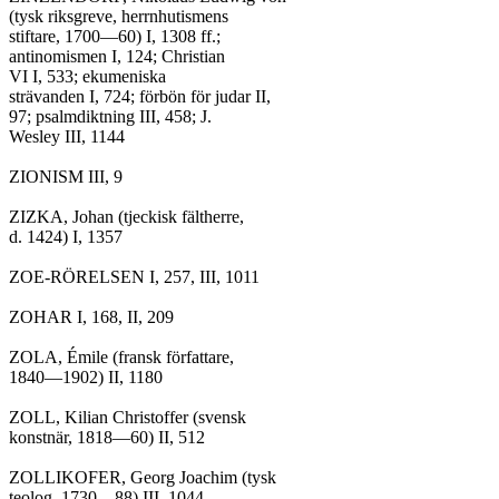
(tysk riksgreve, herrnhutismens

stiftare, 1700—60) I, 1308 ff.;

antinomismen I, 124; Christian

VI I, 533; ekumeniska

strävanden I, 724; förbön för judar II,

97; psalmdiktning III, 458; J.

Wesley III, 1144

ZIONISM III, 9

ZIZKA, Johan (tjeckisk fältherre,

d. 1424) I, 1357

ZOE-RÖRELSEN I, 257, III, 1011

ZOHAR I, 168, II, 209

ZOLA, Émile (fransk författare,

1840—1902) II, 1180

ZOLL, Kilian Christoffer (svensk

konstnär, 1818—60) II, 512

ZOLLIKOFER, Georg Joachim (tysk

teolog, 1730—88) III, 1044
