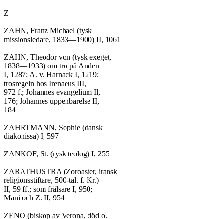
Z

ZAHN, Franz Michael (tysk

missionsledare, 1833—1900) II, 1061

ZAHN, Theodor von (tysk exeget,

1838—1933) om tro på Anden

I, 1287; A. v. Harnack I, 1219;

trosregeln hos Irenaeus III,

972 f.; Johannes evangelium Il,

176; Johannes uppenbarelse II,

184

ZAHRTMANN, Sophie (dansk

diakonissa) I, 597

ZANKOF, St. (rysk teolog) I, 255

ZARATHUSTRA (Zoroaster, iransk

religionsstiftare, 500-tal. f. Kr.)

II, 59 ff.; som frälsare I, 950;

Mani och Z. II, 954

ZENO (biskop av Verona, död o.
