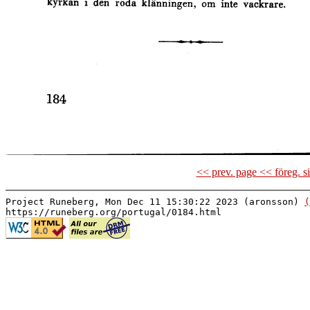
<< prev. page << föreg. s
Project Runeberg, Mon Dec 11 15:30:22 2023 (aronsson)
(
https://runeberg.org/portugal/0184.html