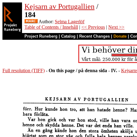
Kejsarn av Portugallien
/
184
Author:
Selma Lagerlöf
Table of Contents / Innehåll
|
<< Previous
|
Next >>
Project Runeberg
|
Catalog
|
Recent Changes
|
Donate
|
Co
Full resolution (TIFF)
-
On this page / på denna sida
-
IV.
-
Kejsarns