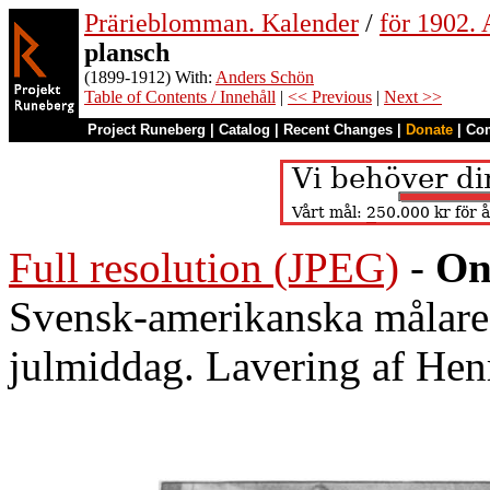
Prärieblomman. Kalender
/
för 1902.
plansch
(1899-1912) With:
Anders Schön
Table of Contents / Innehåll
|
<< Previous
|
Next >>
Project Runeberg
|
Catalog
|
Recent Changes
|
Donate
|
Co
Full resolution (JPEG)
-
On
Svensk-amerikanska målares
julmiddag. Lavering af Hen