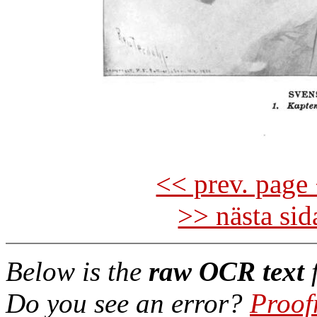
<< prev. page 
>> nästa si
Below is the
raw OCR text
f
Do you see an error?
Proof