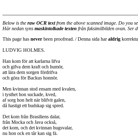
Below is the
raw OCR text
from the above scanned image. Do you se
Här nedan syns
maskintolkade texten
från faksimilbilden ovan. Ser 
This page has
never
been proofread. / Denna sida har
aldrig
korrektur
LUDVIG HOLMES.
Han kom för att karlarna lifva
och gifva dem kraft och humör,
att lära dem sorgen fördrifva
och göra för Backus honnör.
Men kvinnan stod ensam med kvalen,
i tysthet hon suckade, kved,
af sorg hon helt när blifvit galen,
då hastigt ett budskap sig spred.
Det kom från Brasiliens dalar,
från Mocka och Java också,
det kom, och det kvinnan hugsvalar,
nu hon ock en tår kan sig fä.