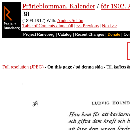
Prärieblomman. Kalender
/
för 1902.
38
(1899-1912) With:
Anders Schön
Table of Contents / Innehåll
|
<< Previous
|
Next >>
Project Runeberg
|
Catalog
|
Recent Changes
|
Donate
|
Co
Full resolution (JPEG)
-
On this page / på denna sida
- Till kaffets