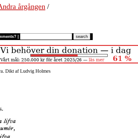
 Andra årgången
/
mments?
|
 ära. Dikt af Ludvig Holmes