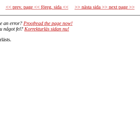
<< prev. page << föreg. sida <<
>> nästa sida >> next page >>
e an error?
Proofread the page now!
du något fel?
Korrekturläs sidan nu!
lästs.