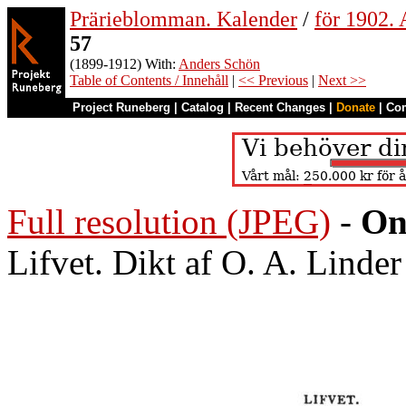
Prärieblomman. Kalender
/
för 1902.
57
(1899-1912) With:
Anders Schön
Table of Contents / Innehåll
|
<< Previous
|
Next >>
Project Runeberg
|
Catalog
|
Recent Changes
|
Donate
|
Co
Full resolution (JPEG)
-
On
Lifvet. Dikt af O. A. Linder