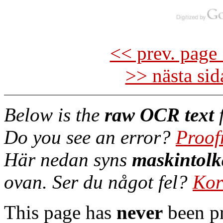
<< prev. page 
>> nästa si
Below is the
raw OCR text
f
Do you see an error?
Proof
Här nedan syns
maskintolk
ovan. Ser du något fel?
Kor
This page has
never
been pr