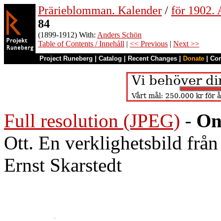
Prärieblomman. Kalender
/
för 1902.
84
(1899-1912) With:
Anders Schön
Table of Contents / Innehåll
|
<< Previous
|
Next >>
Project Runeberg
|
Catalog
|
Recent Changes
|
Donate
|
Co
Full resolution (JPEG)
-
On
Ott. En verklighetsbild frå
Ernst Skarstedt