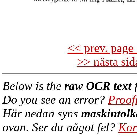
<< prev. page 
>> nästa si
Below is the
raw OCR text
f
Do you see an error?
Proof
Här nedan syns
maskintolk
ovan. Ser du något fel?
Kor