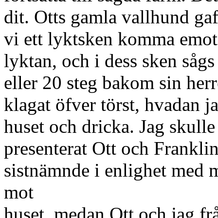
dit. Otts gamla vallhund gaf
vi ett lyktsken komma emot 
lyktan, och i dess sken såg
eller 20 steg bakom sin her
klagat öfver törst, hvadan j
huset och dricka. Jag skull
presenterat Ott och Frankli
sistnämnde i enlighet med m
mot
huset, medan Ott och jag f