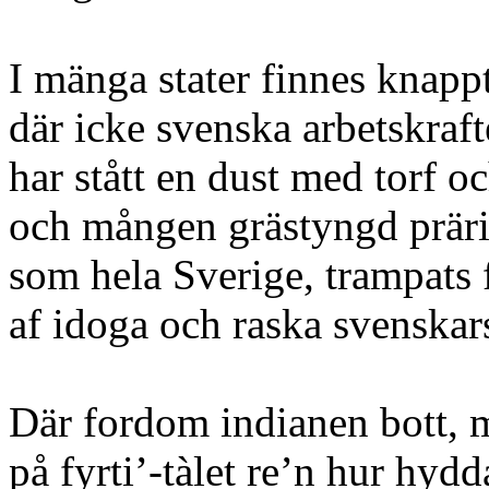
I mänga stater finnes knappt
där icke svenska arbetskraft
har stått en dust med torf o
och mången grästyngd präri
som hela Sverige, trampats 
af idoga och raska svenskars
Där fordom indianen bott, 
på fyrti’-tàlet re’n hur hydd