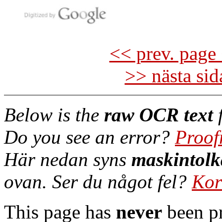
<< prev. page 
>> nästa si
Below is the
raw OCR text
f
Do you see an error?
Proof
Här nedan syns
maskintolk
ovan. Ser du något fel?
Kor
This page has
never
been pr