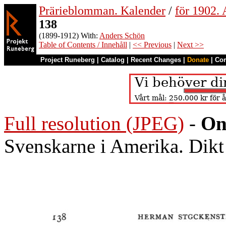
Prärieblomman. Kalender
/
för 1902.
138
(1899-1912) With:
Anders Schön
Table of Contents / Innehåll
|
<< Previous
|
Next >>
Project Runeberg
|
Catalog
|
Recent Changes
|
Donate
|
Co
Full resolution (JPEG)
-
On
Svenskarne i Amerika. Dik