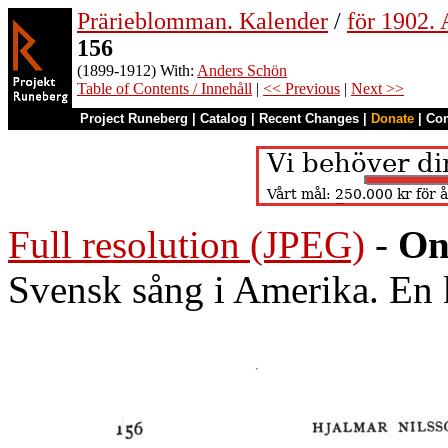
Prärieblomman. Kalender
/
för 1902.
156
(1899-1912) With:
Anders Schön
Table of Contents / Innehåll
|
<< Previous
|
Next >>
Project Runeberg
|
Catalog
|
Recent Changes
|
Donate
|
Co
Full resolution (JPEG)
-
On
Svensk sång i Amerika. En k