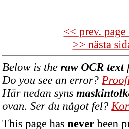
<< prev. page 
>> nästa si
Below is the
raw OCR text
f
Do you see an error?
Proof
Här nedan syns
maskintolk
ovan. Ser du något fel?
Kor
This page has
never
been pr