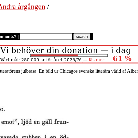
 Andra årgången
/
mments?
|
teratörens julbrasa. En bild ur Chicagos svenska litterära värld af Albe