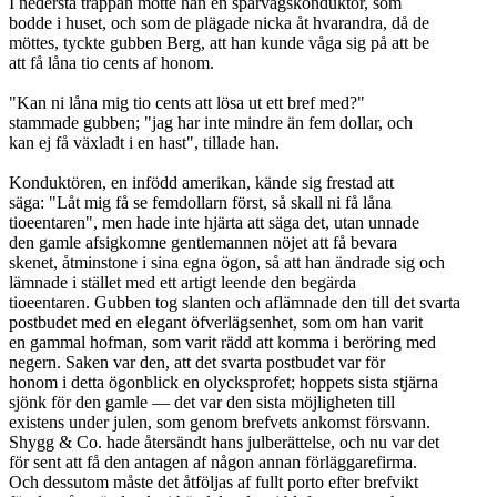
I nedersta trappan mötte han en spårvägskonduktör, som
bodde i huset, och som de plägade nicka åt hvarandra, då de
möttes, tyckte gubben Berg, att han kunde våga sig på att be
att få låna tio cents af honom.
"Kan ni låna mig tio cents att lösa ut ett bref med?"
stammade gubben; "jag har inte mindre än fem dollar, och
kan ej få växladt i en hast", tillade han.
Konduktören, en infödd amerikan, kände sig frestad att
säga: "Låt mig få se femdollarn först, så skall ni få låna
tioeentaren", men hade inte hjärta att säga det, utan unnade
den gamle afsigkomne gentlemannen nöjet att få bevara
skenet, åtminstone i sina egna ögon, så att han ändrade sig och
lämnade i stället med ett artigt leende den begärda
tioeentaren. Gubben tog slanten och aflämnade den till det svarta
postbudet med en elegant öfverlägsenhet, som om han varit
en gammal hofman, som varit rädd att komma i beröring med
negern. Saken var den, att det svarta postbudet var för
honom i detta ögonblick en olycksprofet; hoppets sista stjärna
sjönk för den gamle — det var den sista möjligheten till
existens under julen, som genom brefvets ankomst försvann.
Shygg & Co. hade återsändt hans julberättelse, och nu var det
för sent att få den antagen af någon annan förläggarefirma.
Och dessutom måste det åtföljas af fullt porto efter brefvikt