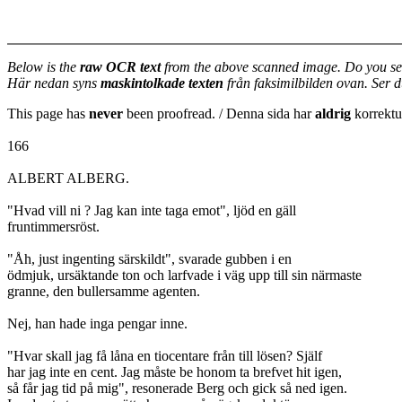
Below is the
raw OCR text
from the above scanned image. Do you se
Här nedan syns
maskintolkade texten
från faksimilbilden ovan. Ser 
This page has
never
been proofread. / Denna sida har
aldrig
korrektur
166
ALBERT ALBERG.
"Hvad vill ni ? Jag kan inte taga emot", ljöd en gäll
fruntimmersröst.
"Åh, just ingenting särskildt", svarade gubben i en
ödmjuk, ursäktande ton och larfvade i väg upp till sin närmaste
granne, den bullersamme agenten.
Nej, han hade inga pengar inne.
"Hvar skall jag få låna en tiocentare från till lösen? Själf
har jag inte en cent. Jag måste be honom ta brefvet hit igen,
så får jag tid på mig", resonerade Berg och gick så ned igen.