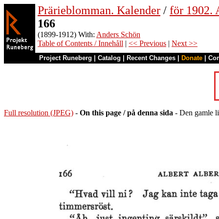
Prärieblomman. Kalender
/
för 1902.
166
(1899-1912) With:
Anders Schön
Table of Contents / Innehåll
|
<< Previous
|
Next >>
Project Runeberg
|
Catalog
|
Recent Changes
|
Donate
|
Co
Full resolution (JPEG)
-
On this page / på denna sida
- Den gamle lit