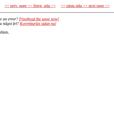
<< prev. page << föreg. sida <<
>> nästa sida >> next page >>
e an error?
Proofread the page now!
du något fel?
Korrekturläs sidan nu!
lästs.