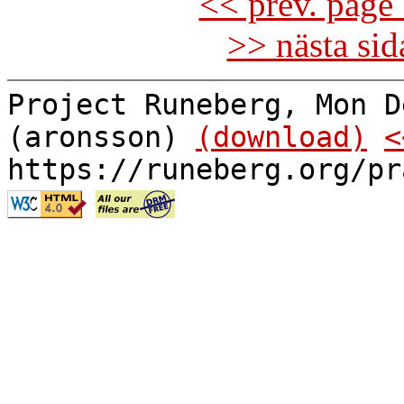
<< prev. page 
>> nästa si
Project Runeberg, Mon D
(aronsson)
(download)
<
https://runeberg.org/pr