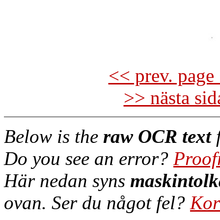
<< prev. page 
>> nästa si
Below is the
raw OCR text
f
Do you see an error?
Proof
Här nedan syns
maskintolk
ovan. Ser du något fel?
Kor