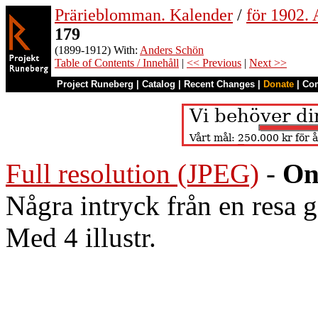
Prärieblomman. Kalender
/
för 1902.
179
(1899-1912) With:
Anders Schön
Table of Contents / Innehåll
|
<< Previous
|
Next >>
Project Runeberg
|
Catalog
|
Recent Changes
|
Donate
|
Co
Full resolution (JPEG)
-
On
Några intryck från en resa 
Med 4 illustr.