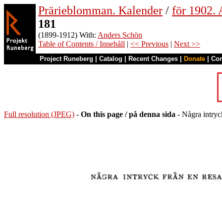
Prärieblomman. Kalender
/
för 1902.
181
(1899-1912) With:
Anders Schön
Table of Contents / Innehåll
|
<< Previous
|
Next >>
Project Runeberg
|
Catalog
|
Recent Changes
|
Donate
|
Co
Full resolution (JPEG)
-
On this page / på denna sida
- Några intryc