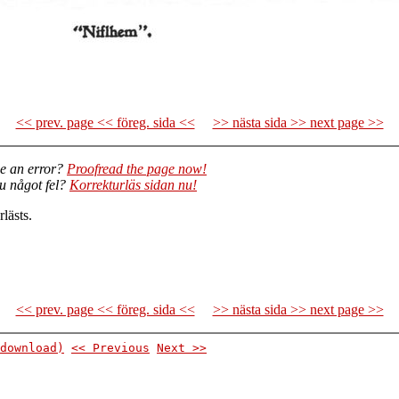
<< prev. page << föreg. sida <<
>> nästa sida >> next page >>
e an error?
Proofread the page now!
du något fel?
Korrekturläs sidan nu!
lästs.
<< prev. page << föreg. sida <<
>> nästa sida >> next page >>
download)
<< Previous
Next >>