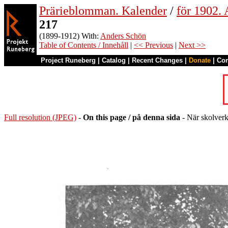
Prärieblomman. Kalender
/
för 1902.
217
(1899-1912) With:
Anders Schön
Table of Contents / Innehåll
|
<< Previous
|
Next >>
Project Runeberg
|
Catalog
|
Recent Changes
|
Donate
|
Co
Full resolution (JPEG)
-
On this page / på denna sida
- När skolverk