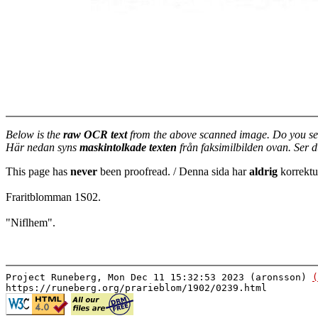
Below is the
raw OCR text
from the above scanned image. Do you se
Här nedan syns
maskintolkade texten
från faksimilbilden ovan. Ser 
This page has
never
been proofread. / Denna sida har
aldrig
korrektur
Fraritblomman 1S02.
"Niflhem".
Project Runeberg, Mon Dec 11 15:32:53 2023 (aronsson)
(
https://runeberg.org/prarieblom/1902/0239.html