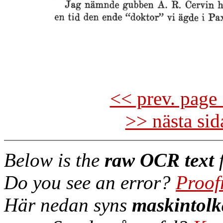
<< prev. page 
>> nästa si
Below is the
raw OCR text
f
Do you see an error?
Proof
Här nedan syns
maskintolk