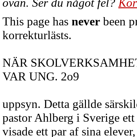
ovan. Ser du något fel?
Kor
This page has
never
been pr
korrekturlästs.
NÄR SKOLVERKSAMHET
VAR UNG. 2o9
uppsyn. Detta gällde särskild
pastor Ahlberg i Sverige et
visade ett par af sina elever