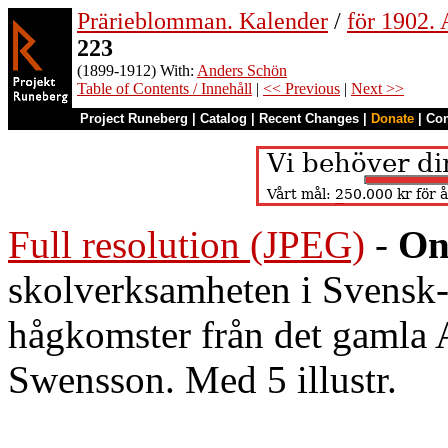
Prärieblomman. Kalender
/
för 1902.
223
(1899-1912) With:
Anders Schön
Table of Contents / Innehåll
|
<< Previous
|
Next >>
Project Runeberg
|
Catalog
|
Recent Changes
|
Donate
|
Co
Full resolution (JPEG)
-
On
skolverksamheten i Svensk
hågkomster från det gamla 
Swensson. Med 5 illustr.