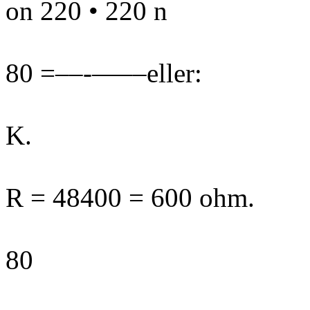
on 220 • 220 n
80 =––-—––eller:
K.
R = 48400 = 600 ohm.
80