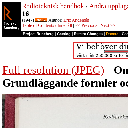
Radioteknisk handbok
/
Andra upplag
16
(1947)
Author:
Eric Andersén
Table of Contents / Innehåll
|
<< Previous
|
Next >>
Project Runeberg
|
Catalog
|
Recent Changes
|
Donate
|
Co
Full resolution (JPEG)
-
On
Grundläggande formler oc