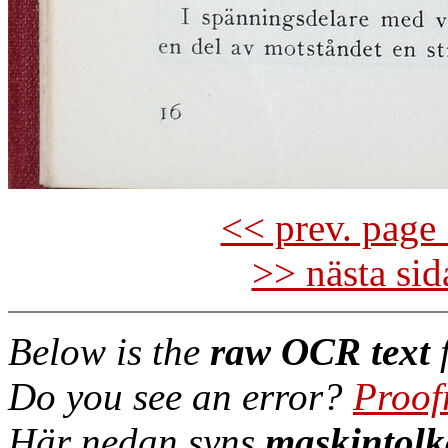
<< prev. page 
>> nästa si
Below is the
raw OCR text
f
Do you see an error?
Proof
Här nedan syns
maskintolk