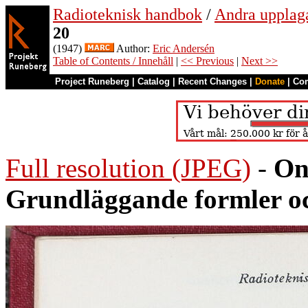
Radioteknisk handbok
/
Andra upplag
20
(1947)
Author:
Eric Andersén
Table of Contents / Innehåll
|
<< Previous
|
Next >>
Project Runeberg
|
Catalog
|
Recent Changes
|
Donate
|
Co
Full resolution (JPEG)
-
On
Grundläggande formler oc