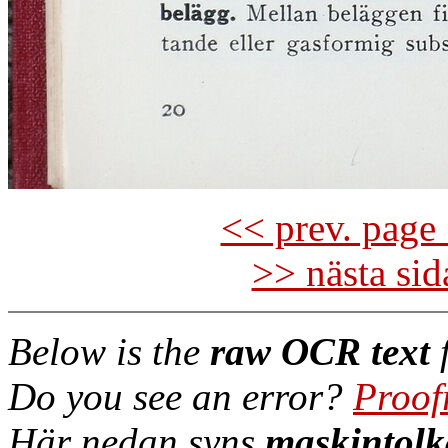
<< prev. page 
>> nästa si
Below is the
raw OCR text
f
Do you see an error?
Proof
Här nedan syns
maskintolk