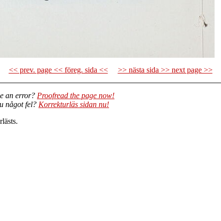
<< prev. page << föreg. sida <<
>> nästa sida >> next page >>
e an error?
Proofread the page now!
du något fel?
Korrekturläs sidan nu!
lästs.