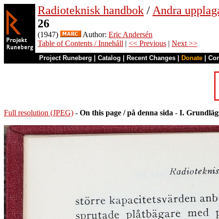
Radioteknisk handbok
/
Andra upplag
26
(1947)
Author:
Eric Andersén
Table of Contents / Innehåll
|
<< Previous
|
Next >>
Project Runeberg
|
Catalog
|
Recent Changes
|
Donate
|
Co
Full resolution (JPEG)
-
On this page / på denna sida
-
I. Grundläg