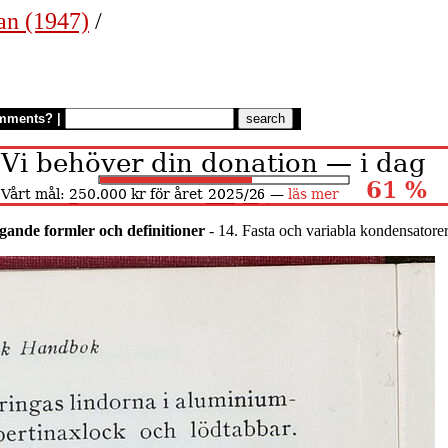
an (1947)
/
mments?
|
gande formler och definitioner
- 14. Fasta och variabla kondensatore