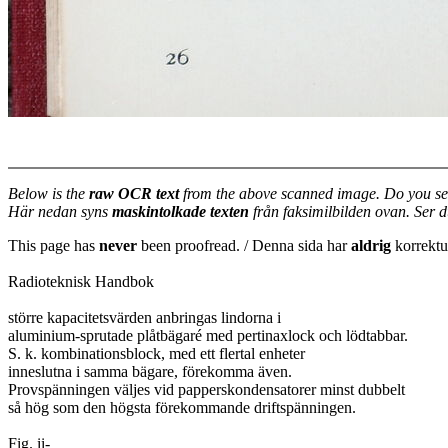
Below is the
raw OCR text
from the above scanned image. Do you se
Här nedan syns
maskintolkade texten
från faksimilbilden ovan. Ser 
This page has
never
been proofread. / Denna sida har
aldrig
korrektur
Radioteknisk Handbok
större kapacitetsvärden anbringas lindorna i
aluminium-sprutade plåtbägaré med pertinaxlock och lödtabbar.
S. k. kombinationsblock, med ett flertal enheter
inneslutna i samma bägare, förekomma även.
Provspänningen väljes vid papperskondensatorer minst dubbelt
så hög som den högsta förekommande driftspänningen.
Fig. ii-