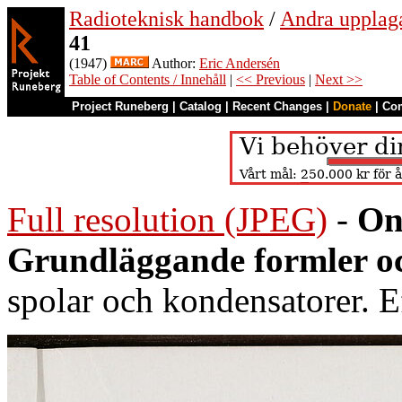
Radioteknisk handbok
/
Andra upplag
41
(1947)
Author:
Eric Andersén
Table of Contents / Innehåll
|
<< Previous
|
Next >>
Project Runeberg
|
Catalog
|
Recent Changes
|
Donate
|
Co
Full resolution (JPEG)
-
On
Grundläggande formler oc
spolar och kondensatorer. Ef