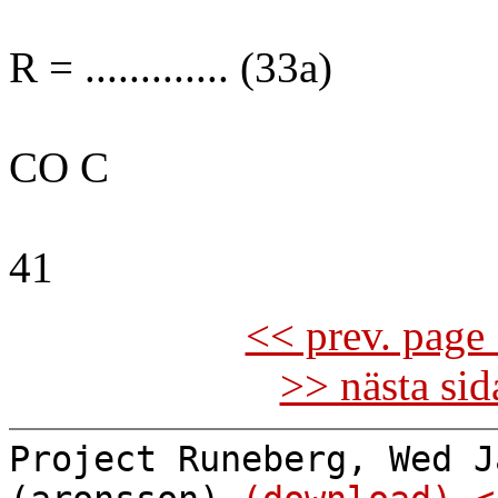
R = ............. (33a)
CO C
41
<< prev. page 
>> nästa si
Project Runeberg, Wed J