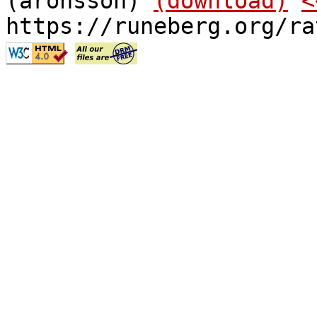
(aronsson)
(download)
<
https://runeberg.org/ra