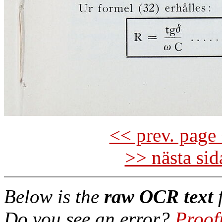
<< prev. page 
>> nästa si
Below is the
raw OCR text
f
Do you see an error?
Proof