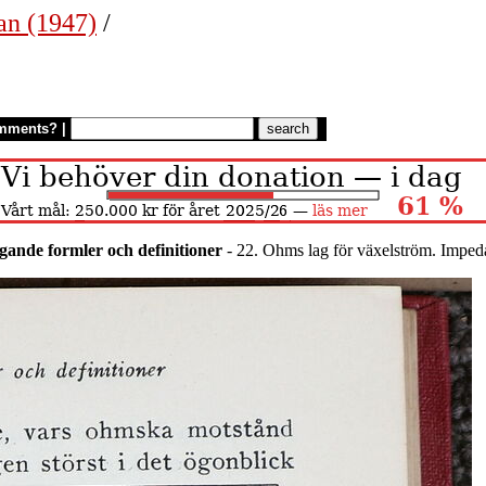
an (1947)
/
mments?
|
gande formler och definitioner
- 22. Ohms lag för växelström. Imped