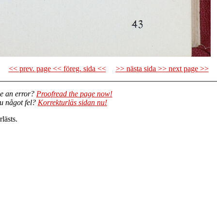
<< prev. page << föreg. sida <<
>> nästa sida >> next page >>
e an error?
Proofread the page now!
du något fel?
Korrekturläs sidan nu!
lästs.