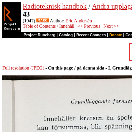
Radioteknisk handbok
/
Andra upplag
43
(1947)
Author:
Eric Andersén
Table of Contents / Innehåll
|
<< Previous
|
Next >>
Project Runeberg
|
Catalog
|
Recent Changes
|
Donate
|
Co
Full resolution (JPEG)
-
On this page / på denna sida
-
I. Grundläg