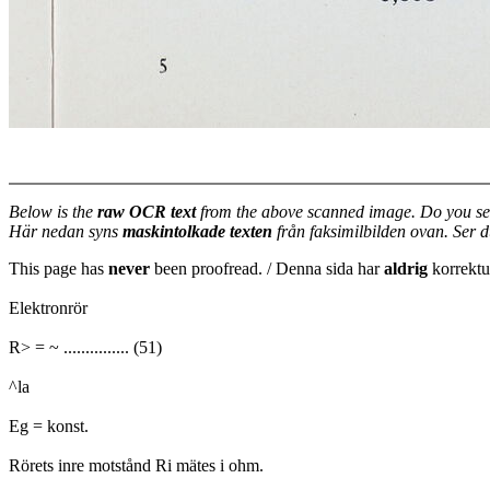
Below is the
raw OCR text
from the above scanned image. Do you se
Här nedan syns
maskintolkade texten
från faksimilbilden ovan. Ser 
This page has
never
been proofread. / Denna sida har
aldrig
korrektur
Elektronrör
R> = ~ ............... (51)
^la
Eg = konst.
Rörets inre motstånd Ri mätes i ohm.