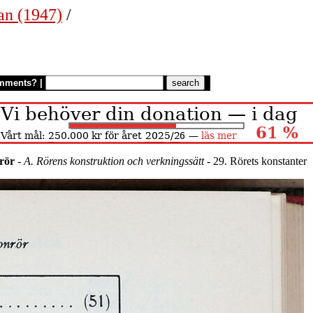
an (1947)
/
mments?
|
nrör
-
A. Rörens konstruktion och verkningssätt
- 29. Rörets konstanter