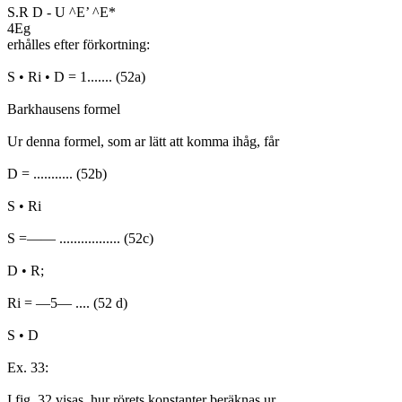
S.R D - U ^E’ ^E*
4Eg
erhålles efter förkortning:
S • Ri • D = 1....... (52a)
Barkhausens formel
Ur denna formel, som ar lätt att komma ihåg, får
D = ........... (52b)
S • Ri
S =—— ................. (52c)
D • R;
Ri = —5— .... (52 d)
S • D
Ex. 33:
I fig. 32 visas, hur rörets konstanter beräknas ur