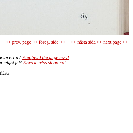
<< prev. page << föreg. sida <<
>> nästa sida >> next page >>
e an error?
Proofread the page now!
du något fel?
Korrekturläs sidan nu!
lästs.