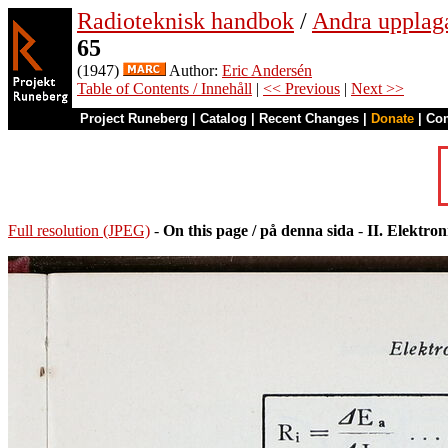
Radioteknisk handbok
/
Andra upplag
65
(1947)
Author:
Eric Andersén
Table of Contents / Innehåll
|
<< Previous
|
Next >>
Project Runeberg
|
Catalog
|
Recent Changes
|
Donate
|
Co
Full resolution (JPEG)
-
On this page / på denna sida
-
II. Elektro