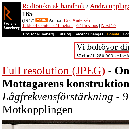
Radioteknisk handbok
/
Andra upplag
165
(1947)
Author:
Eric Andersén
Table of Contents / Innehåll
|
<< Previous
|
Next >>
Project Runeberg
|
Catalog
|
Recent Changes
|
Donate
|
Co
Full resolution (JPEG)
-
On
Mottagarens konstruktion
Lågfrekvensförstärkning
- 9
Motkopplingen