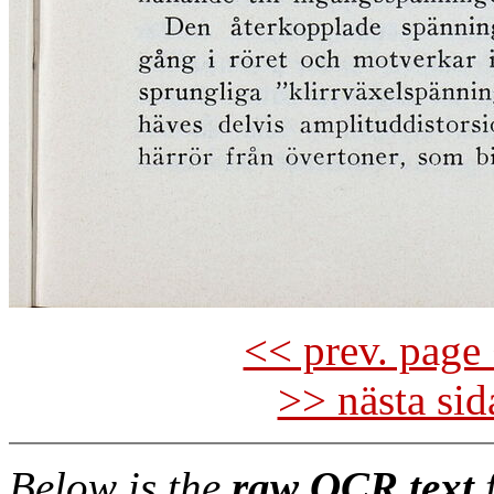
<< prev. page 
>> nästa si
Below is the
raw OCR text
f