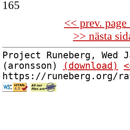
165
<< prev. page 
>> nästa si
Project Runeberg, Wed J
(aronsson)
(download)
<
https://runeberg.org/ra