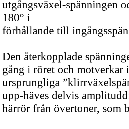
utgångsväxel-spänningen oc
180° i
förhållande till ingångssp
Den återkopplade spänninge
gång i röret och motverkar 
ursprungliga ”klirrväxelspä
upp-häves delvis amplituddis
härrör från övertoner, som b