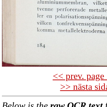
<< prev. page 
>> nästa si
Below is the
raw OCR text
f