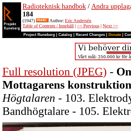
Radioteknisk handbok
/
Andra upplag
184
(1947)
Author:
Eric Andersén
Table of Contents / Innehåll
|
<< Previous
|
Next >>
Project Runeberg
|
Catalog
|
Recent Changes
|
Donate
|
Co
Full resolution (JPEG)
-
On
Mottagarens konstruktion
Högtalaren
- 103. Elektrod
Bandhögtalare - 105. Elektr