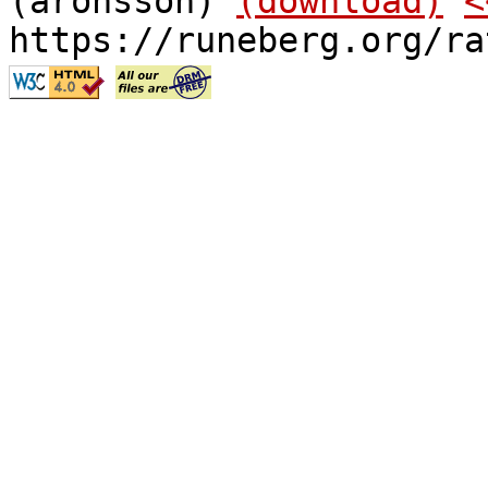
(aronsson)
(download)
<
https://runeberg.org/ra