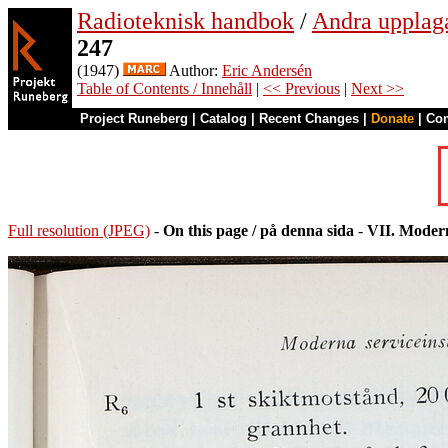
Radioteknisk handbok
/
Andra upplag
247
(1947)
Author:
Eric Andersén
Table of Contents / Innehåll
|
<< Previous
|
Next >>
Project Runeberg
|
Catalog
|
Recent Changes
|
Donate
|
Co
Full resolution (JPEG)
-
On this page / på denna sida
-
VII. Modern