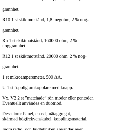
grannhet.
R10 1 st skiktmotstånd, 1,8 megohm, 2 % nog-
grannhet.
Rn 1 st skiktmotstånd, 160000 ohm, 2 %
noggrannhet.
R12 1 st skiktmotstånd, 20000 ohm, 2 % nog-
grannhet.
1 st mikroamperemeter, 500 /zA.
U 1 st 5-polig omkopplare med knapp.
Vx, V2 2 st ”matchade” rör, trioder eller pentoder.
Eventuellt användes en duotriod.
Dessutom: Panel, chassi, nätaggregat,
skärmad högfrekvenskabel, kopplingsmaterial.
Inom radio- och ljudtekniken användas även