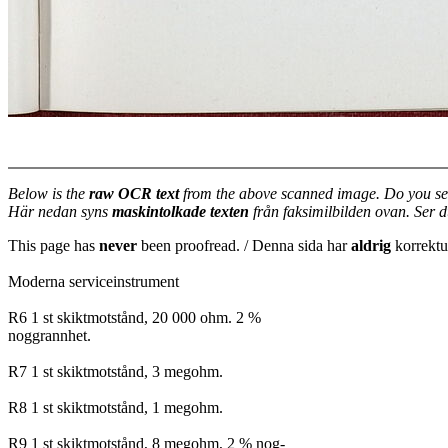
Below is the
raw OCR text
from the above scanned image. Do you se
Här nedan syns
maskintolkade texten
från faksimilbilden ovan. Ser 
This page has
never
been proofread. / Denna sida har
aldrig
korrektur
Moderna serviceinstrument
R6 1 st skiktmotstånd, 20 000 ohm. 2 %
noggrannhet.
R7 1 st skiktmotstånd, 3 megohm.
R8 1 st skiktmotstånd, 1 megohm.
R9 1 st skiktmotstånd, 8 megohm, 2 % nog-