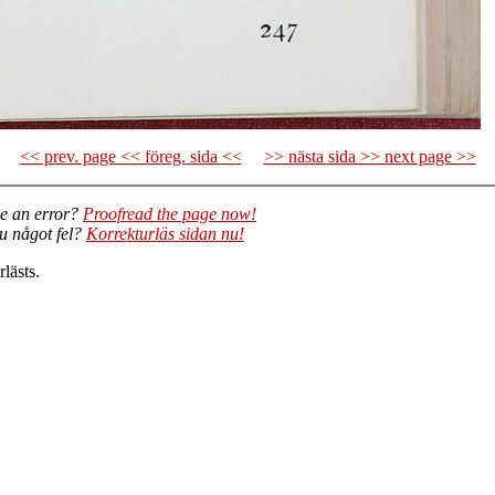
<< prev. page << föreg. sida <<
>> nästa sida >> next page >>
e an error?
Proofread the page now!
du något fel?
Korrekturläs sidan nu!
lästs.