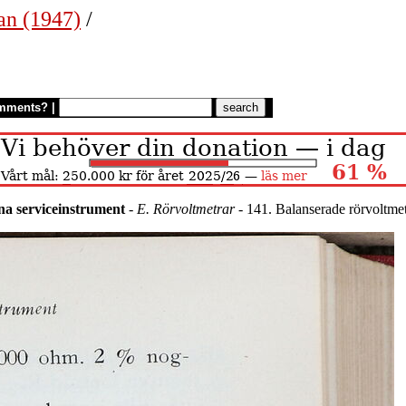
an (1947)
/
mments?
|
a serviceinstrument
-
E. Rörvoltmetrar
- 141. Balanserade rörvoltmet