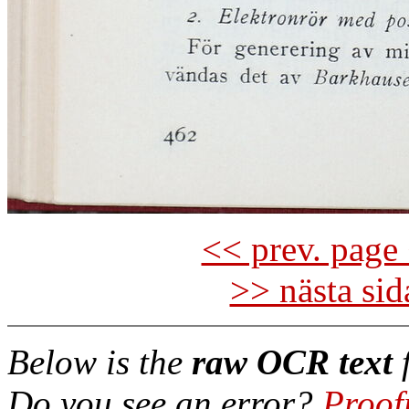
<< prev. page 
>> nästa si
Below is the
raw OCR text
f
Do you see an error?
Proof