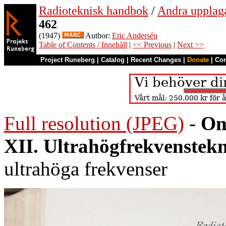
Radioteknisk handbok
/
Andra upplag
462
(1947)
Author:
Eric Andersén
Table of Contents / Innehåll
|
<< Previous
|
Next >>
Project Runeberg
|
Catalog
|
Recent Changes
|
Donate
|
Co
Full resolution (JPEG)
-
On
XII. Ultrahögfrekvenstek
ultrahöga frekvenser