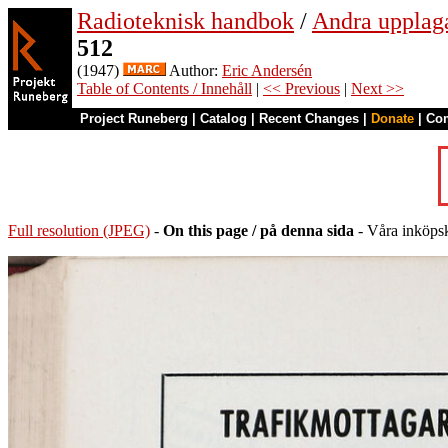
Radioteknisk handbok
/
Andra upplag
512
(1947)
Author:
Eric Andersén
Table of Contents / Innehåll
|
<< Previous
|
Next >>
Project Runeberg
|
Catalog
|
Recent Changes
|
Donate
|
Co
Full resolution (JPEG)
-
On this page / på denna sida
- Våra inköpsk