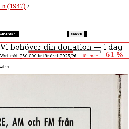
an (1947)
/
mments?
|
ällor