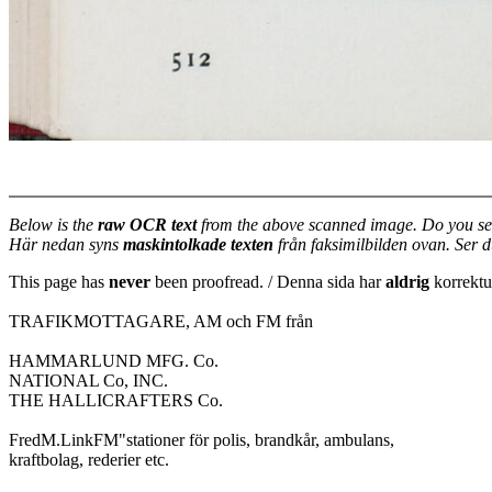
Below is the
raw OCR text
from the above scanned image. Do you se
Här nedan syns
maskintolkade texten
från faksimilbilden ovan. Ser 
This page has
never
been proofread. / Denna sida har
aldrig
korrektur
TRAFIKMOTTAGARE, AM och FM från
HAMMARLUND MFG. Co.
NATIONAL Co, INC.
THE HALLICRAFTERS Co.
FredM.LinkFM"stationer för polis, brandkår, ambulans,
kraftbolag, rederier etc.