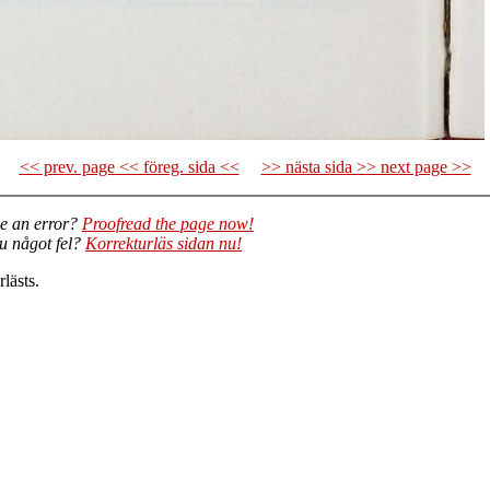
<< prev. page << föreg. sida <<
>> nästa sida >> next page >>
e an error?
Proofread the page now!
du något fel?
Korrekturläs sidan nu!
lästs.