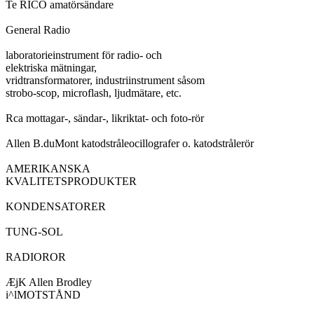
Te RICO amatörsändare
General Radio
laboratorieinstrument för radio- och
elektriska mätningar,
vridtransformatorer, industriinstrument såsom
strobo-scop, microflash, ljudmätare, etc.
Rca mottagar-, sändar-, likriktat- och foto-rör
Allen B.duMont katodstråleocillografer o. katodstrålerör
AMERIKANSKA
KVALITETSPRODUKTER
KONDENSATORER
TUNG-SOL
RADIOROR
ÆjK Allen Brodley
i^lMOTSTÅND