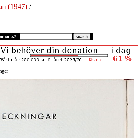
an (1947)
/
mments?
|
ngar