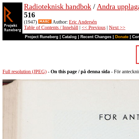
Radioteknisk handbok
/
Andra upplag
516
(1947)
Author:
Eric Andersén
Table of Contents / Innehåll
|
<< Previous
|
Next >>
Project Runeberg
|
Catalog
|
Recent Changes
|
Donate
|
Co
Full resolution (JPEG)
-
On this page / på denna sida
- För anteckni