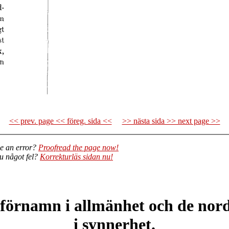
<< prev. page << föreg. sida <<
>> nästa sida >> next page >>
e an error?
Proofread the page now!
du något fel?
Korrekturläs sidan nu!
örnamn i allmänhet och de nor
i synnerhet.