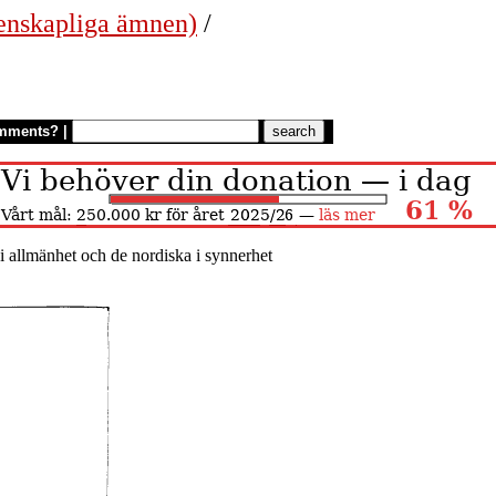
etenskapliga ämnen)
/
mments?
|
 allmänhet och de nordiska i synnerhet