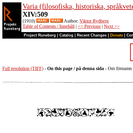
Varia (filosofiska, historiska, språkv
XIV:509
(1910)
Author:
Viktor Rydberg
Table of Contents / Innehåll
|
<< Previous
|
Next >>
Project Runeberg
|
Catalog
|
Recent Changes
|
Donate
|
Co
Full resolution (TIFF)
-
On this page / på denna sida
- Om förnamn i