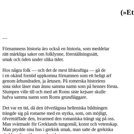
(»Et
—
Förnamnens historia äro också en historia, som meddelar
rätt märkliga saker om folklynne, föreställningssätt,
smak och öden under olika tider.
Hos några folk — och det de mest lifskraftiga — gå de
i en okänd forntid uppkomna förnamnen som ett heligt arf
genom århundraden, ja årtusen. På romerska historiens
sista sidor läser man ännu samma namn som på hennes första.
Slumpen ville till och med att Roms siste kejsare skulle
hafva samma namn som Roms grundläggare.
Det var en tid, då den öfverlägsna helleniska bildningen
trängde sig på romarne med en styrka, som, om möjligt,
öfverträffade den, hvarmed den romaniska trängt sig på oss.
Man svärmade för Greklands tungomål, konst och vetenskap.
Man prydde sina hus i grekisk smak, man satte de grekiska