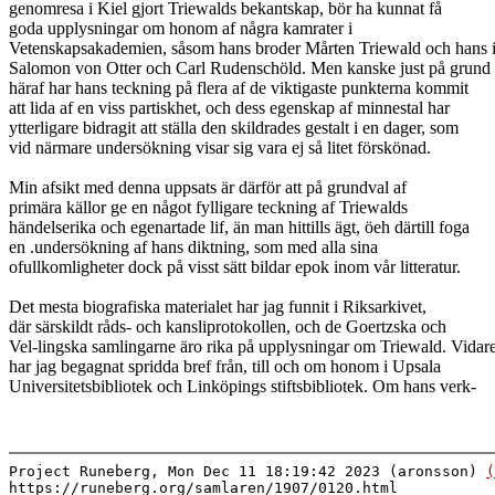
genomresa i Kiel gjort Triewalds bekantskap, bör ha kunnat få
goda upplysningar om honom af några kamrater i
Vetenskapsakademien, såsom hans broder Mårten Triewald och hans 
Salomon von Otter och Carl Rudenschöld. Men kanske just på grund
häraf har hans teckning på flera af de viktigaste punkterna kommit
att lida af en viss partiskhet, och dess egenskap af minnestal har
ytterligare bidragit att ställa den skildrades gestalt i en dager, som
vid närmare undersökning visar sig vara ej så litet förskönad.
Min afsikt med denna uppsats är därför att på grundval af
primära källor ge en något fylligare teckning af Triewalds
händelserika och egenartade lif, än man hittills ägt, öeh därtill foga
en .undersökning af hans diktning, som med alla sina
ofullkomligheter dock på visst sätt bildar epok inom vår litteratur.
Det mesta biografiska materialet har jag funnit i Riksarkivet,
där särskildt råds- och kansliprotokollen, och de Goertzska och
Vel-lingska samlingarne äro rika på upplysningar om Triewald. Vidar
har jag begagnat spridda bref från, till och om honom i Upsala
Universitetsbibliotek och Linköpings stiftsbibliotek. Om hans verk-
Project Runeberg, Mon Dec 11 18:19:42 2023 (aronsson)
(
https://runeberg.org/samlaren/1907/0120.html