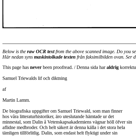
Below is the
raw OCR text
from the above scanned image. Do you se
Här nedan syns
maskintolkade texten
från faksimilbilden ovan. Ser 
This page has
never
been proofread. / Denna sida har
aldrig
korrektur
Samuel Triewalds lif och diktning
af
Martin Lamm.
De biografiska uppgifter om Samuel Triewald, som man finner
hos våra litteraturhistoriker, äro uteslutande hämtade ur det
minnestal, som Dalin å Vetenskapsakademiens vägnar höll öfver sin
aflidne medbroder. Och helt säkert är denna källa i det stora hela
tämligen tillförlitlig. Dalin, som endast helt flyktigt under sin