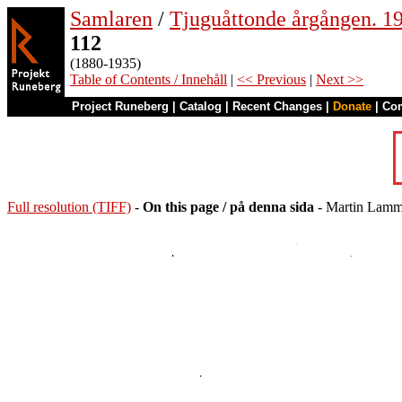
Samlaren
/
Tjuguåttonde årgången. 1
112
(1880-1935)
Table of Contents / Innehåll
|
<< Previous
|
Next >>
Project Runeberg
|
Catalog
|
Recent Changes
|
Donate
|
Co
Full resolution (TIFF)
-
On this page / på denna sida
- Martin Lam