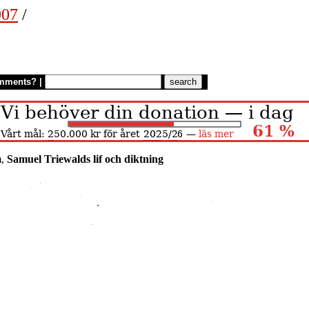
907
/
mments?
|
m,
Samuel Triewalds lif och diktning