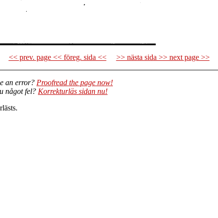
<< prev. page << föreg. sida <<
>> nästa sida >> next page >>
e an error?
Proofread the page now!
du något fel?
Korrekturläs sidan nu!
lästs.