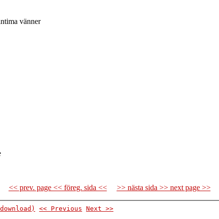
intima vänner
e
<< prev. page << föreg. sida <<
>> nästa sida >> next page >>
download)
<< Previous
Next >>