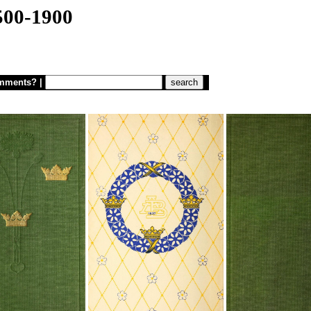
1500-1900
mments?
|