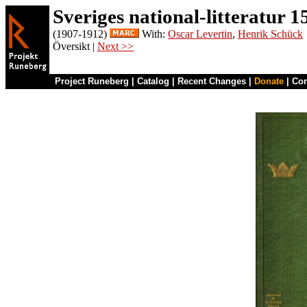
Sveriges national-litteratur 
(1907-1912)
With:
Oscar Levertin
,
Henrik Schück
Översikt |
Next >>
Project Runeberg
|
Catalog
|
Recent Changes
|
Donate
|
Co