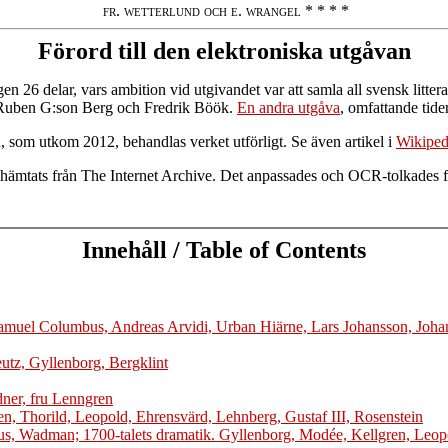
 fr. wetterlund och e. wrangel * * * *
Förord till den elektroniska utgåvan
igen 26 delar, vars ambition vid utgivandet var att samla all svensk litt
, Ruben G:son Berg och Fredrik Böök.
En andra utgåva
, omfattande tid
 som utkom 2012, behandlas verket utförligt. Se även artikel i
Wikiped
ar hämtats från The Internet Archive. Det anpassades och OCR-tolkades 
Innehåll / Table of Contents
 Samuel Columbus, Andreas Arvidi, Urban Hiärne, Lars Johansson, Joha
eutz, Gyllenborg, Bergklint
dner, fru Lenngren
ren, Thorild, Leopold, Ehrensvärd, Lehnberg, Gustaf III, Rosenstein
rius, Wadman; 1700-talets dramatik. Gyllenborg, Modée, Kellgren, Leopo