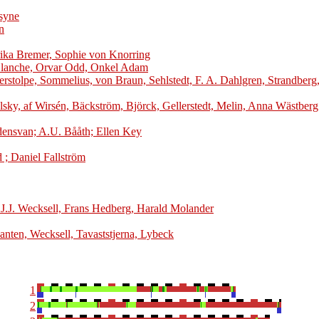
osyne
n
drika Bremer, Sophie von Knorring
t Blanche, Orvar Odd, Onkel Adam
rstolpe, Sommelius, von Braun, Sehlstedt, F. A. Dahlgren, Strandberg
oilsky, af Wirsén, Bäckström, Björck, Gellerstedt, Melin, Anna Wästberg
rdensvan; A.U. Bååth; Ellen Key
; Daniel Fallström
 J.J. Wecksell, Frans Hedberg, Harald Molander
anten, Wecksell, Tavaststjerna, Lybeck
1
2