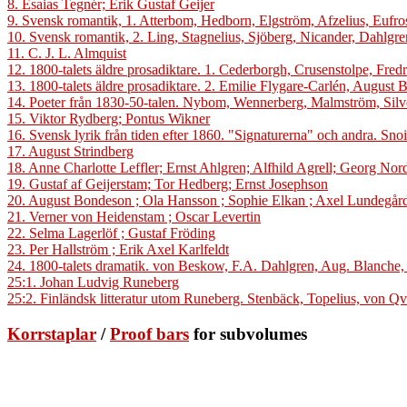
8. Esaias Tegnér; Erik Gustaf Geijer
9. Svensk romantik, 1. Atterbom, Hedborn, Elgström, Afzelius, Eufr
10. Svensk romantik, 2. Ling, Stagnelius, Sjöberg, Nicander, Dahlgre
11. C. J. L. Almquist
12. 1800-talets äldre prosadiktare. 1. Cederborgh, Crusenstolpe, Fre
13. 1800-talets äldre prosadiktare. 2. Emilie Flygare-Carlén, Augus
14. Poeter från 1830-50-talen. Nybom, Wennerberg, Malmström, Silve
15. Viktor Rydberg; Pontus Wikner
16. Svensk lyrik från tiden efter 1860. "Signaturerna" och andra. Sn
17. August Strindberg
18. Anne Charlotte Leffler; Ernst Ahlgren; Alfhild Agrell; Georg No
19. Gustaf af Geijerstam; Tor Hedberg; Ernst Josephson
20. August Bondeson ; Ola Hansson ; Sophie Elkan ; Axel Lundegård 
21. Verner von Heidenstam ; Oscar Levertin
22. Selma Lagerlöf ; Gustaf Fröding
23. Per Hallström ; Erik Axel Karlfeldt
24. 1800-talets dramatik. von Beskow, F.A. Dahlgren, Aug. Blanche,
25:1. Johan Ludvig Runeberg
25:2. Finländsk litteratur utom Runeberg. Stenbäck, Topelius, von Qv
Korrstaplar
/
Proof bars
for subvolumes