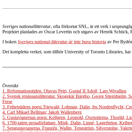
Sveriges nationallitteratur
, ofta förkortat SNL, är ett verk i ursprungl
Projektet planlades av Oscar Levertin och utgavs av Henrik Schück
I boken
Sveriges national-litteratur är inte bara historia
av Per Rydén,
Det kompletta verket, som tillhör University of Toronto Libraries, h
Översikt
1. Reformationstiden. Olavus Petri, Gustaf II Adolf, Lars Wivallius
2. Svensk renässanslitteratur. Skogekär Bärgbo, Georg Stiernhielm,
Frese
3. Frihetstidens poesi.Triewald, Lohman, Dalin, fru Nordenflycht, Cr
4. Carl Mikael Bellman; Jakob Wallenberg
5. Gustavianernas poesi. Kellgren, Leopold, Oxenstierna, Thorild, Li
6. 1700-talets prosaförfattare. Mörk, Dalin, Linné, Lagerbring, Kellg
7. Sengustavianerna. Franzén, Wallin, Tengström, Silverstolpe, Vale