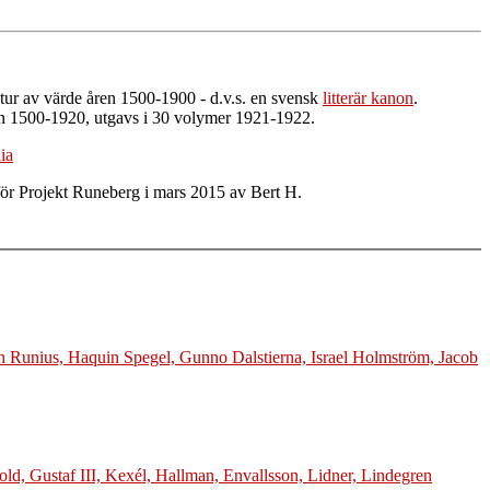
eratur av värde åren 1500-1900 - d.v.s. en svensk
litterär kanon
.
en 1500-1920, utgavs i 30 volymer 1921-1922.
ia
för Projekt Runeberg i mars 2015 av Bert H.
n Runius, Haquin Spegel, Gunno Dalstierna, Israel Holmström, Jacob
ld, Gustaf III, Kexél, Hallman, Envallsson, Lidner, Lindegren