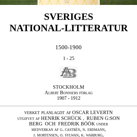
SVERIGES

NATIONAL-LITTERATUR
1500-1900
Albert Bonniers förlag
verket planlagdt af
utgifvet af
 HENRIK SCHÜCK 
, 
 RUBEN G:SON

BERG 
 OCH 
 FREDRIK BÖÖK 
under

medverkan af 
g. castrén, n. erdmann,

j. mortensen,
 o. sylwan, k. warburg,