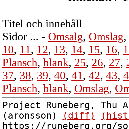
Titel och innehåll
Sidor ... -
Omsalg
,
Omslag
,
10
,
11
,
12
,
13
,
14
,
15
,
16
,
1
Plansch
,
blank
,
25
,
26
,
27
,
37
,
38
,
39
,
40
,
41
,
42
,
43
,
4
Plansch
,
blank
,
Omslag
,
Om
Project Runeberg, Thu A
(aronsson)
(diff)
(hist
https://runeberg.org/so