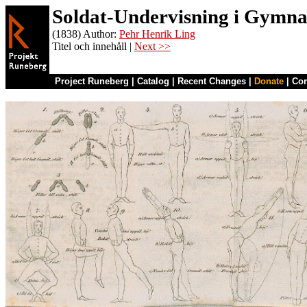
Soldat-Undervisning i Gymnas
(1838) Author:
Pehr Henrik Ling
Titel och innehåll |
Next >>
Project Runeberg
|
Catalog
|
Recent Changes
|
Donate
|
Co