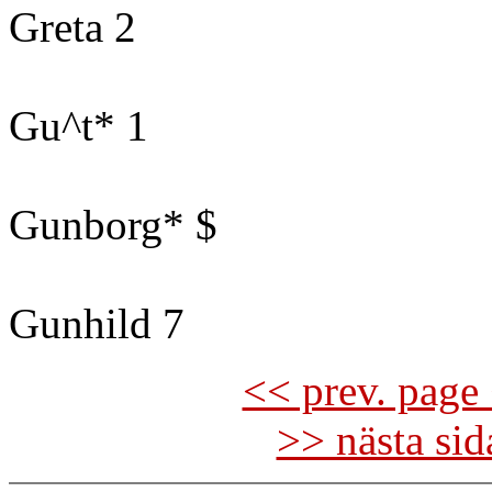
Greta 2
Gu^t* 1
Gunborg* $
Gunhild 7
<< prev. page 
>> nästa si