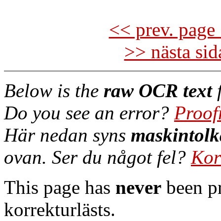
<< prev. page 
>> nästa si
Below is the
raw OCR text
f
Do you see an error?
Proof
Här nedan syns
maskintolk
ovan. Ser du något fel?
Kor
This page has
never
been pr
korrekturlästs.