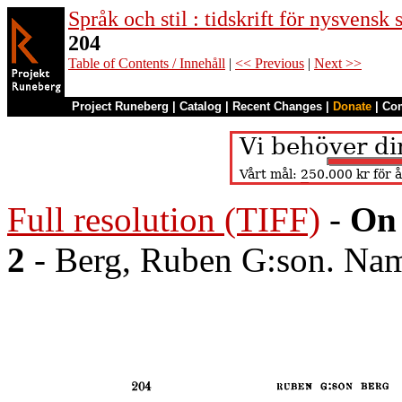
Språk och stil : tidskrift för nysvensk
204
Table of Contents / Innehåll
|
<< Previous
|
Next >>
Project Runeberg
|
Catalog
|
Recent Changes
|
Donate
|
Co
Full resolution (TIFF)
-
On 
2
- Berg, Ruben G:son. Namn