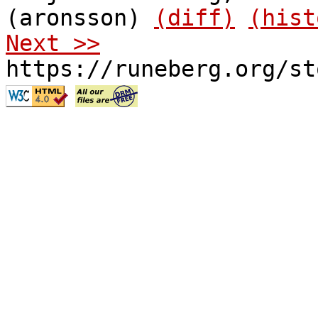
(aronsson)
(diff)
(hist
Next >>
https://runeberg.org/st