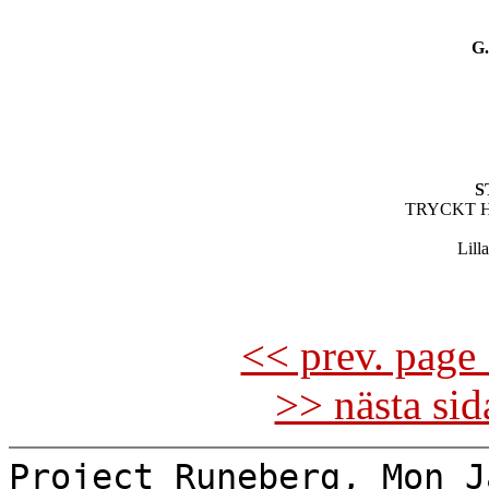
G
S
TRYCKT H
Lill
<< prev. page 
>> nästa si
Project Runeberg, Mon J