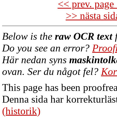
<< prev. page 
>> nästa si
Below is the
raw OCR text
f
Do you see an error?
Proof
Här nedan syns
maskintolk
ovan. Ser du något fel?
Kor
This page has been proofre
Denna sida har korrekturläs
(historik)