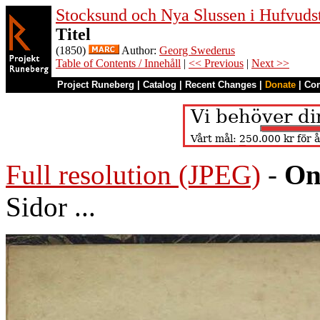
Stocksund och Nya Slussen i Hufvuds
Titel
(1850)
Author:
Georg Swederus
Table of Contents / Innehåll
|
<< Previous
|
Next >>
Project Runeberg
|
Catalog
|
Recent Changes
|
Donate
|
Co
Full resolution (JPEG)
-
On
Sidor ...