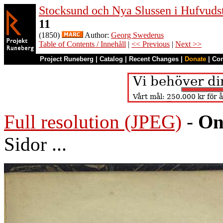
Stocksund och Nya Slussen i Hufvuds
11
(1850)
Author:
Georg Swederus
Table of Contents / Innehåll
|
<< Previous
|
Next >>
Project Runeberg
|
Catalog
|
Recent Changes
|
Donate
|
Co
Full resolution (JPEG)
-
On
Sidor ...