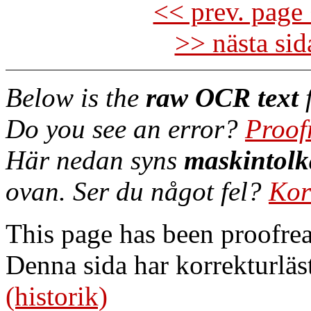
<< prev. page 
>> nästa si
Below is the
raw OCR text
f
Do you see an error?
Proof
Här nedan syns
maskintolk
ovan. Ser du något fel?
Kor
This page has been proofre
Denna sida har korrekturläs
(historik)