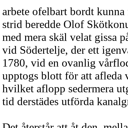
arbete ofelbart bordt kunna 
strid beredde Olof Skötkon
med mera skäl velat gissa 
vid Södertelje, der ett igenv
1780, vid en ovanlig vårflod
upptogs blott för att afleda
hvilket aflopp sedermera utg
tid derstädes utförda kanalg
Det återstår att åt den, mell