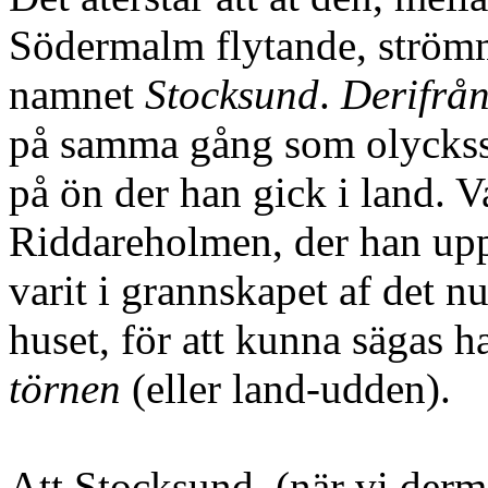
Södermalm flytande, strömm
namnet
Stocksund
.
Derifrå
på samma gång som olycksst
på ön der han gick i land. V
Riddareholmen, der han uppsl
varit i grannskapet af det 
huset, för att kunna sägas ha
törnen
(eller land-udden).
Att Stocksund, (när vi de