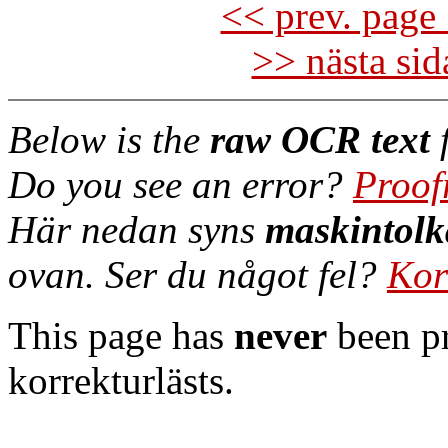
<< prev. page 
>> nästa si
Below is the
raw OCR text
f
Do you see an error?
Proof
Här nedan syns
maskintolk
ovan. Ser du något fel?
Kor
This page has
never
been pr
korrekturlästs.