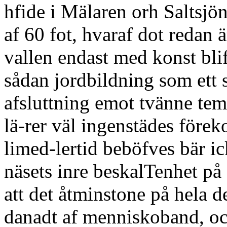
hfide i Mälaren orh Saltsjön,
af 60 fot, hvaraf dot redan ä
vallen endast med konst blif
sådan jordbildning som ett 
afsluttning emot tvänne tem
lä-rer väl ingenstädes före
limed-lertid beböfves bär ic
näsets inre beskalTenhet på
att det åtminstone på hela d
danadt af menniskoband, oc