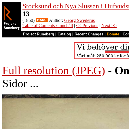
Stocksund och Nya Slussen i Hufvuds
13
(1850)
Author:
Georg Swederus
Table of Contents / Innehåll
|
<< Previous
|
Next >>
Project Runeberg
|
Catalog
|
Recent Changes
|
Donate
|
Co
Full resolution (JPEG)
-
On
Sidor ...