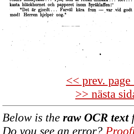
<< prev. page 
>> nästa si
Below is the
raw OCR text
f
Do you see an error?
Proof