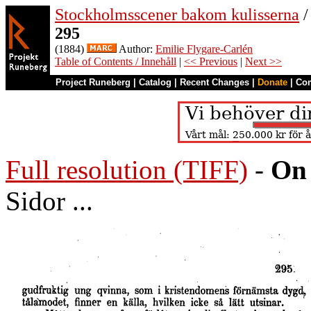
Stockholmsscener bakom kulisserna
/
295
(1884)
Author:
Emilie Flygare-Carlén
Table of Contents / Innehåll
|
<< Previous
|
Next >>
Project Runeberg
|
Catalog
|
Recent Changes
|
Donate
|
Co
Full resolution (TIFF)
-
On 
Sidor ...