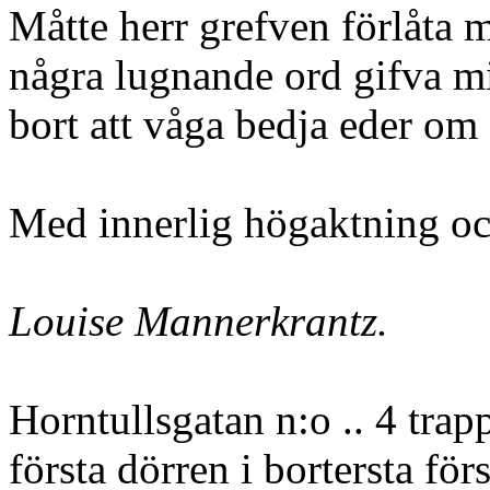
Måtte herr grefven förlåta 
några lugnande ord gifva mig
bort att våga bedja eder om 
Med innerlig högaktning oc
Louise Mannerkrantz.
Horntullsgatan n:o .. 4 trap
första dörren i bortersta för