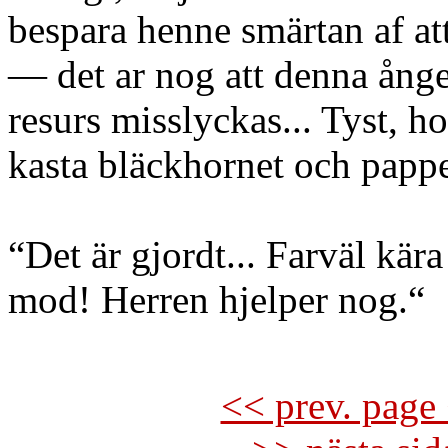
bespara henne smärtan af at
— det ar nog att denna ånges
resurs misslyckas... Tyst, hon
kasta bläckhornet och papp
“Det är gjordt... Farväl kär
mod! Herren hjelper nog.“
<< prev. page 