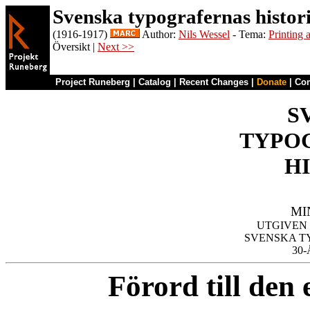
Svenska typografernas histori
(1916-1917)
Author:
Nils Wessel
- Tema:
Printing 
Översikt |
Next >>
Project Runeberg
|
Catalog
|
Recent Changes
|
Donate
|
Co
S
TYPO
H
MI

UTGIVEN
SVENSKA T
Förord till den