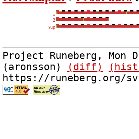
1
2
sup
Project Runeberg, Mon D
(aronsson)
(diff)
(hist
https://runeberg.org/sv