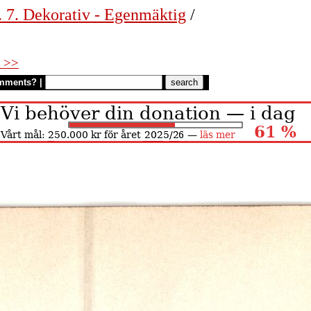
. 7. Dekorativ - Egenmäktig
/
 >>
mments?
|