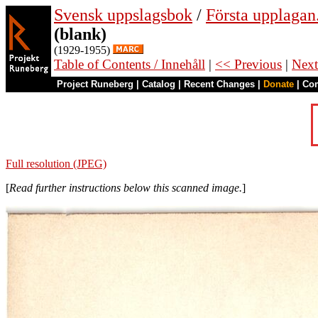
Svensk uppslagsbok
/
Första upplagan
(blank)
(1929-1955)
Table of Contents / Innehåll
|
<< Previous
|
Next
Project Runeberg
|
Catalog
|
Recent Changes
|
Donate
|
Co
Full resolution (JPEG)
[
Read further instructions below this scanned image.
]