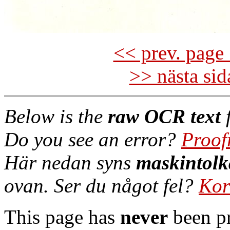
<< prev. page 
>> nästa si
Below is the
raw OCR text
f
Do you see an error?
Proof
Här nedan syns
maskintolk
ovan. Ser du något fel?
Kor
This page has
never
been pr