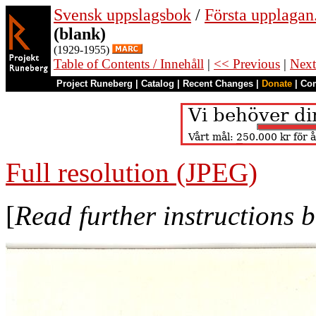
Svensk uppslagsbok
/
Första upplagan
(blank)
(1929-1955)
Table of Contents / Innehåll
|
<< Previous
|
Next
Project Runeberg
|
Catalog
|
Recent Changes
|
Donate
|
Co
Full resolution (JPEG)
[
Read further instructions 