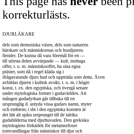
This page has
never
been pr
korrekturlästs.
DJURLÄKARE

dels som demoniska väsen, dels som naturens

härskare och människornas och husdjurens

fiender. De kunna då vara föremål för en —

till största delen avvärjande — kult, mottaga

offer, t. o. m. människooffer, ha sina egna

präster, som då i regel kläda sig i

ifrågavarande djurs hud och uppträda som detta. Även

avbildas djuren i kultisk avsikt, t. o. m. i högre

konst, t. ex. den egyptiska, och övergå senare

under mytologiska former i gudavärlden. Att

mången gudadyrkan går tillbaka till en

ursprunglig d. antyda vissa gudars namn, myter

och emblem; i sht i den egyptiska konsten är

det lätt alt spåra ursprunget till de talrika

gudabilderna med djurhuvuden. Den grekiska

mytologiens förkärlek för metamorfoser

(omvandlingar från människor till djur och
