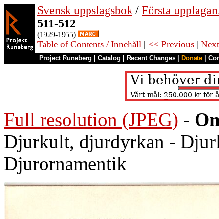
Svensk uppslagsbok
/
Första upplagan
511-512
(1929-1955)
Table of Contents / Innehåll
|
<< Previous
|
Next
Project Runeberg
|
Catalog
|
Recent Changes
|
Donate
|
Co
Full resolution (JPEG)
-
On
Djurkult, djurdyrkan - Djurl
Djurornamentik