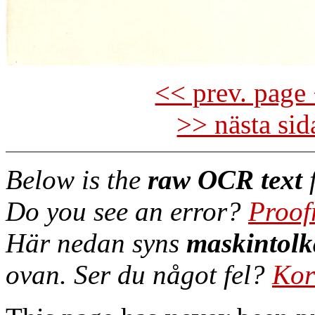
<< prev. page 
>> nästa si
Below is the
raw OCR text
f
Do you see an error?
Proof
Här nedan syns
maskintolk
ovan. Ser du något fel?
Kor