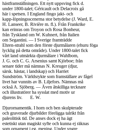
hästframställningen. Ett nytt uppsving fick d.

under 1800-talet; Géricault och Delacroix gå

här i spetsen. I England fingo jakt- och

kapp-löpningsscenerna stor betydelse (J. Ward, E.

H. Lanseer, B. Rivière m. fl.). Från Frankrike

kan erinras om Troyon och Rosa Bonheur,

från Tyskland om W. Kuhnert, från Italien

om Segantini. — I Sverige framträdde

Ehren-strahl som den förste djurmålaren (ehuru föga

lycklig på detta område). Under 1800-talet fick

vårt land utmärkta djurmålare i Wahlbom,

J. G. och C. G. Arsenius samt Kjörboe; från

senare tider må nämnas N. Kreuger (djur,

särsk. hästar, i landskap) och Harriet

Sundström. Världsrykte som framställare av fågel

livet har vunnits av B. Liljefors. Nämnas må

också A. Sjöberg. — Även åtskilliga tecknare

och illustratörer ha sysslat med motiv ur

djurens liv.	E. W.

Djurornamentik. I horn och ben skulpterade

och graverade djurbilder föreligga talrikt från

paleolitisk tid. De anses dock ej ha ägt

estetiskt utan magiskt syfte och kunna ej räknas

som ornament i eg. mening. Under yngre
