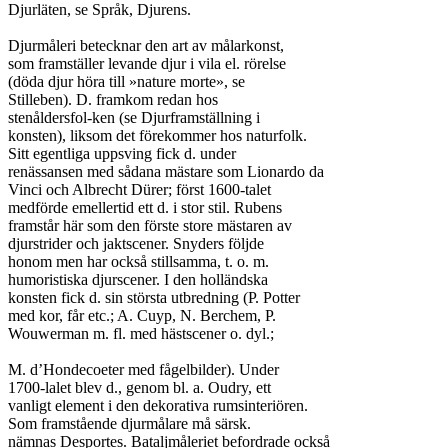
Djurläten, se Språk, Djurens.

Djurmåleri betecknar den art av målarkonst,

som framställer levande djur i vila el. rörelse

(döda djur höra till »nature morte», se

Stilleben). D. framkom redan hos

stenåldersfol-ken (se Djurframställning i

konsten), liksom det förekommer hos naturfolk.

Sitt egentliga uppsving fick d. under

renässansen med sådana mästare som Lionardo da

Vinci och Albrecht Dürer; först 1600-talet

medförde emellertid ett d. i stor stil. Rubens

framstår här som den förste store mästaren av

djurstrider och jaktscener. Snyders följde

honom men har också stillsamma, t. o. m.

humoristiska djurscener. I den holländska

konsten fick d. sin största utbredning (P. Potter

med kor, får etc.; A. Cuyp, N. Berchem, P.

Wouwerman m. fl. med hästscener o. dyl.;

M. d’Hondecoeter med fågelbilder). Under

1700-lalet blev d., genom bl. a. Oudry, ett

vanligt element i den dekorativa rumsinteriören.

Som framstående djurmålare må särsk.

nämnas Desportes. Bataljmåleriet befordrade också
