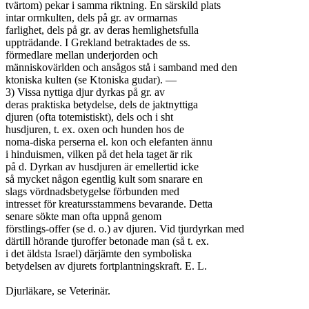
tvärtom) pekar i samma riktning. En särskild plats

intar ormkulten, dels på gr. av ormarnas

farlighet, dels på gr. av deras hemlighetsfulla

uppträdande. I Grekland betraktades de ss.

förmedlare mellan underjorden och

människovärlden och ansågos stå i samband med den

ktoniska kulten (se Ktoniska gudar). —

3) Vissa nyttiga djur dyrkas på gr. av

deras praktiska betydelse, dels de jaktnyttiga

djuren (ofta totemistiskt), dels och i sht

husdjuren, t. ex. oxen och hunden hos de

noma-diska perserna el. kon och elefanten ännu

i hinduismen, vilken på det hela taget är rik

på d. Dyrkan av husdjuren är emellertid icke

så mycket någon egentlig kult som snarare en

slags vördnadsbetygelse förbunden med

intresset för kreatursstammens bevarande. Detta

senare sökte man ofta uppnå genom

förstlings-offer (se d. o.) av djuren. Vid tjurdyrkan med

därtill hörande tjuroffer betonade man (så t. ex.

i det äldsta Israel) därjämte den symboliska

betydelsen av djurets fortplantningskraft. E. L.

Djurläkare, se Veterinär.
