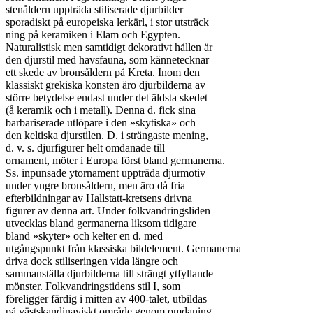
stenåldern uppträda stiliserade djurbilder

sporadiskt på europeiska lerkärl, i stor utsträck

ning på keramiken i Elam och Egypten.

Naturalistisk men samtidigt dekorativt hållen är

den djurstil med havsfauna, som kännetecknar

ett skede av bronsåldern på Kreta. Inom den

klassiskt grekiska konsten äro djurbilderna av

större betydelse endast under det äldsta skedet

(å keramik och i metall). Denna d. fick sina

barbariserade utlöpare i den »skytiska» och

den keltiska djurstilen. D. i strängaste mening,

d. v. s. djurfigurer helt omdanade till

ornament, möter i Europa först bland germanerna.

Ss. inpunsade ytornament uppträda djurmotiv

under yngre bronsåldern, men äro då fria

efterbildningar av Hallstatt-kretsens drivna

figurer av denna art. Under folkvandringsliden

utvecklas bland germanerna liksom tidigare

bland »skyter» och kelter en d. med

utgångspunkt från klassiska bildelement. Germanerna

driva dock stiliseringen vida längre och

sammanställa djurbilderna till strängt ytfyllande

mönster. Folkvandringstidens stil I, som

föreligger färdig i mitten av 400-talet, utbildas

på västskandinaviskt område genom omdaning
