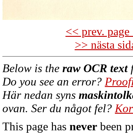
<< prev. page 
>> nästa si
Below is the
raw OCR text
f
Do you see an error?
Proof
Här nedan syns
maskintolk
ovan. Ser du något fel?
Kor
This page has
never
been pr