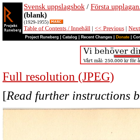
Svensk uppslagsbok
/
Första upplagan
(blank)
(1929-1955)
Table of Contents / Innehåll
|
<< Previous
|
Next
Project Runeberg
|
Catalog
|
Recent Changes
|
Donate
|
Co
Full resolution (JPEG)
[
Read further instructions 