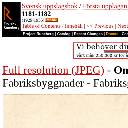
Svensk uppslagsbok
/
Första upplagan
1181-1182
(1929-1955)
Table of Contents / Innehåll
|
<< Previous
|
Next
Project Runeberg
|
Catalog
|
Recent Changes
|
Donate
|
Co
Full resolution (JPEG)
-
On
Fabriksbyggnader - Fabriks