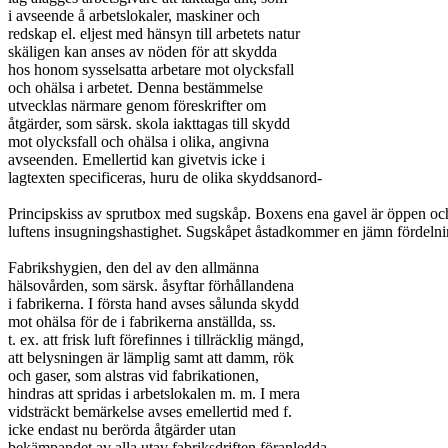
i avseende å arbetslokaler, maskiner och

redskap el. eljest med hänsyn till arbetets natur

skäligen kan anses av nöden för att skydda

hos honom sysselsatta arbetare mot olycksfall

och ohälsa i arbetet. Denna bestämmelse

utvecklas närmare genom föreskrifter om

åtgärder, som särsk. skola iakttagas till skydd

mot olycksfall och ohälsa i olika, angivna

avseenden. Emellertid kan givetvis icke i

lagtexten specificeras, huru de olika skyddsanord-

Principskiss av sprutbox med sugskåp. Boxens ena gavel är öppen och 
luftens insugningshastighet. Sugskåpet åstadkommer en jämn fördelni
Fabrikshygien, den del av den allmänna

hälsovården, som särsk. åsyftar förhållandena

i fabrikerna. I första hand avses sålunda skydd

mot ohälsa för de i fabrikerna anställda, ss.

t. ex. att frisk luft förefinnes i tillräcklig mängd,

att belysningen är lämplig samt att damm, rök

och gaser, som alstras vid fabrikationen,

hindras att spridas i arbetslokalen m. m. I mera

vidsträckt bemärkelse avses emellertid med f.

icke endast nu berörda åtgärder utan

bekämpandet av alla utav fabriksdriften föranledda
