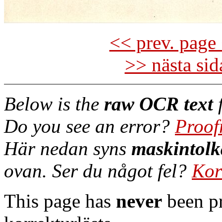
<< prev. page 
>> nästa si
Below is the
raw OCR text
f
Do you see an error?
Proof
Här nedan syns
maskintolk
ovan. Ser du något fel?
Kor
This page has
never
been pr