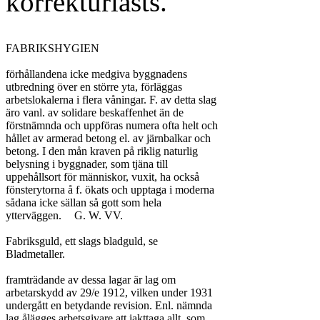
korrekturlästs.
FABRIKSHYGIEN

förhållandena icke medgiva byggnadens

utbredning över en större yta, förläggas

arbetslokalerna i flera våningar. F. av detta slag

äro vanl. av solidare beskaffenhet än de

förstnämnda och uppföras numera ofta helt och

hållet av armerad betong el. av järnbalkar och

betong. I den mån kraven på riklig naturlig

belysning i byggnader, som tjäna till

uppehållsort för människor, vuxit, ha också

fönsterytorna å f. ökats och upptaga i moderna

sådana icke sällan så gott som hela

ytterväggen.	G. W. VV.

Fabriksguld, ett slags bladguld, se

Bladmetaller.

framträdande av dessa lagar är lag om

arbetarskydd av 29/e 1912, vilken under 1931

undergått en betydande revision. Enl. nämnda

lag ålägges arbetsgivare att iakttaga allt, som
