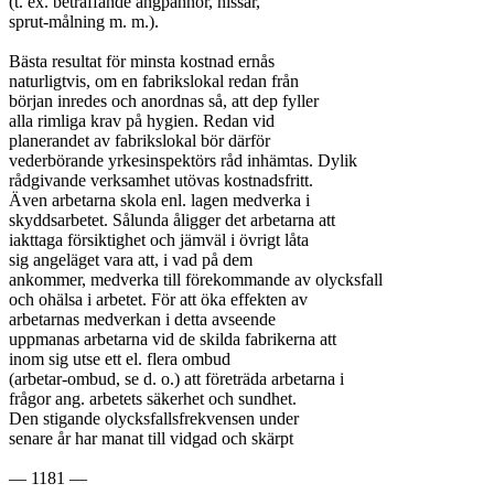
(t. ex. beträffande ångpannor, hissar,

sprut-målning m. m.).

Bästa resultat för minsta kostnad ernås

naturligtvis, om en fabrikslokal redan från

början inredes och anordnas så, att dep fyller

alla rimliga krav på hygien. Redan vid

planerandet av fabrikslokal bör därför

vederbörande yrkesinspektörs råd inhämtas. Dylik

rådgivande verksamhet utövas kostnadsfritt.

Även arbetarna skola enl. lagen medverka i

skyddsarbetet. Sålunda åligger det arbetarna att

iakttaga försiktighet och jämväl i övrigt låta

sig angeläget vara att, i vad på dem

ankommer, medverka till förekommande av olycksfall

och ohälsa i arbetet. För att öka effekten av

arbetarnas medverkan i detta avseende

uppmanas arbetarna vid de skilda fabrikerna att

inom sig utse ett el. flera ombud

(arbetar-ombud, se d. o.) att företräda arbetarna i

frågor ang. arbetets säkerhet och sundhet.

Den stigande olycksfallsfrekvensen under

senare år har manat till vidgad och skärpt

— 1181 —
