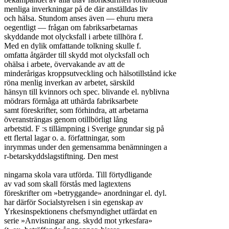
menliga inverkningar på de där anställdas liv

och hälsa. Stundom anses även — ehuru mera

oegentligt — frågan om fabriksarbetarnas

skyddande mot olycksfall i arbete tillhöra f.

Med en dylik omfattande tolkning skulle f.

omfatta åtgärder till skydd mot olycksfall och

ohälsa i arbete, övervakande av att de

minderårigas kroppsutveckling och hälsotillstånd icke

röna menlig inverkan av arbetet, särskild

hänsyn till kvinnors och spec. blivande el. nyblivna

mödrars förmåga att uthärda fabriksarbete

samt föreskrifter, som förhindra, att arbetarna

överansträngas genom otillbörligt lång

arbetstid. F :s tillämpning i Sverige grundar sig på

ett flertal lagar o. a. författningar, som

inrymmas under den gemensamma benämningen a

r-betarskyddslagstiftning. Den mest

ningarna skola vara utförda. Till förtydligande

av vad som skall förstås med lagtextens

föreskrifter om »betryggande» anordningar el. dyl.

har därför Socialstyrelsen i sin egenskap av

Yrkesinspektionens chefsmyndighet utfärdat en

serie »Anvisningar ang. skydd mot yrkesfara»
