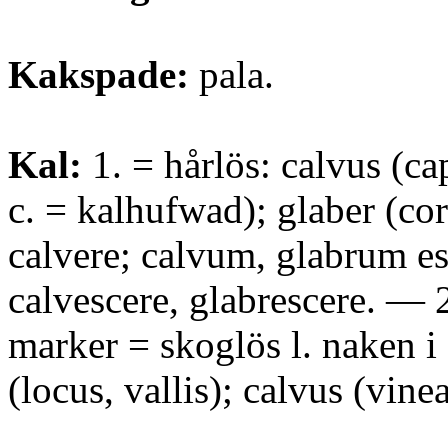
Kakspade:
pala.
Kal:
1. = hårlös: calvus (c
c. = kalhufwad); glaber (cor
calvere; calvum, glabrum es
calvescere, glabrescere. — 2
marker = skoglös l. naken i
(locus, vallis); calvus (vine