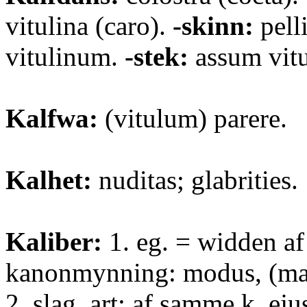
vitulina (caro).
-skinn:
pelli
vitulinum.
-stek:
assum vit
Kalfwa:
(vitulum) parere.
Kalhet:
nuditas; glabrities.
Kaliber:
1. eg. = widden af
kanonmynning: modus, (ma
2. slag, art: af samme k. e