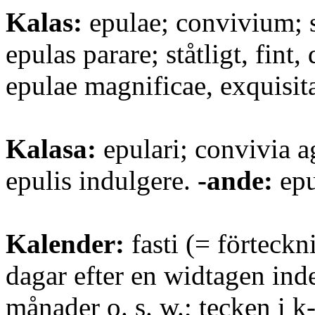
Kalas:
epulae; convivium; st
epulas parare; ståtligt, fint
epulae magnificae, exquisit
Kalasa:
epulari; convivia ag
epulis indulgere.
-ande:
epu
Kalender:
fasti (= förteckn
dagar efter en widtagen ind
månader o. s. w.; tecken i k