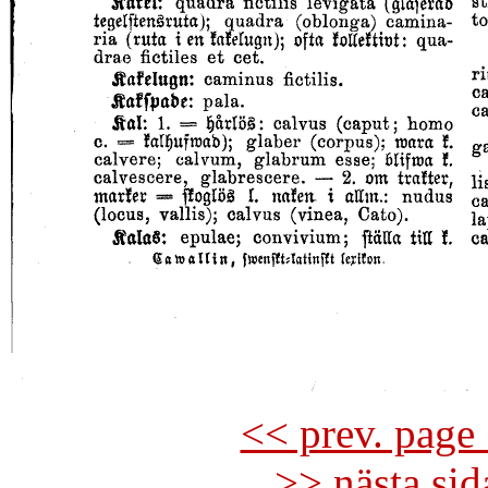
<< prev. page 
>> nästa si