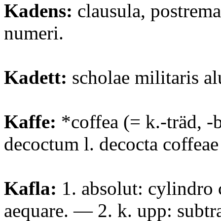
Kadens:
clausula, postrema
numeri.
Kadett:
scholae militaris a
Kaffe:
*coffea (= k.-träd, -
decoctum l. decocta coffeae
Kafla:
1. absolut: cylindro
aequare. — 2. k. upp: subtr