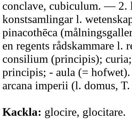
conclave, cubiculum. — 2. l
konstsamlingar l. wetenska
pinacothēca (målningsgaller
en regents rådskammare l. r
consilium (principis); curia
principis; - aula (= hofwet)
arcana imperii (l. domus, T. 
Kackla:
glocire, glocitare.