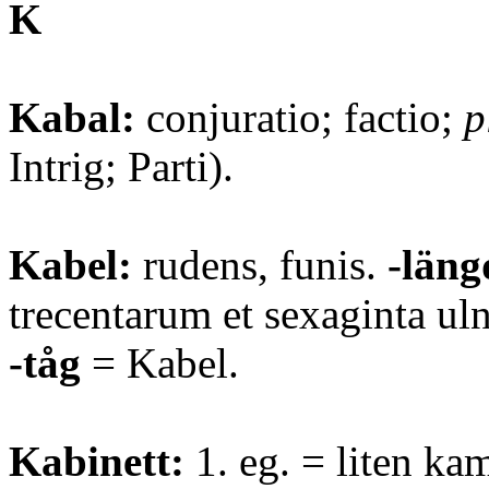
K
Kabal:
conjuratio; factio;
p
Intrig; Parti).
Kabel:
rudens, funis.
-läng
trecentarum et sexaginta u
-tåg
= Kabel.
Kabinett:
1. eg. = liten ka