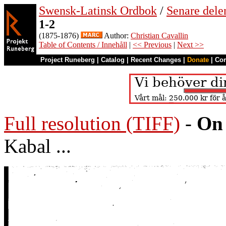
Swensk-Latinsk Ordbok
/
Senare del
1-2
(1875-1876)
Author:
Christian Cavallin
Table of Contents / Innehåll
|
<< Previous
|
Next >>
Project Runeberg
|
Catalog
|
Recent Changes
|
Donate
|
Co
Full resolution (TIFF)
-
On 
Kabal ...