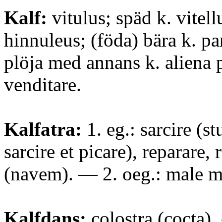
Kalf:
vitulus; späd k. vitellu
hinnuleus; (föda) bära k. pa
plöja med annans k. aliena 
venditare.
Kalfatra:
1. eg.: sarcire (s
sarcire et picare), reparare, 
(navem). — 2. oeg.: male mu
Kalfdans:
colostra (cocta).