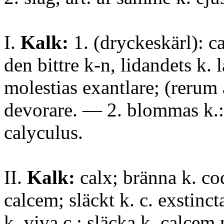
I.
Kalk:
1. (dryckeskärl): c
den bittre k-n, lidandets k. 
molestias exantlare; (rerum
devorare. — 2. blommas k.: 
calyculus.
II.
Kalk:
calx; bränna k. co
calcem; släckt k. c. exstinct
k. viva c.; släcka k. calcem