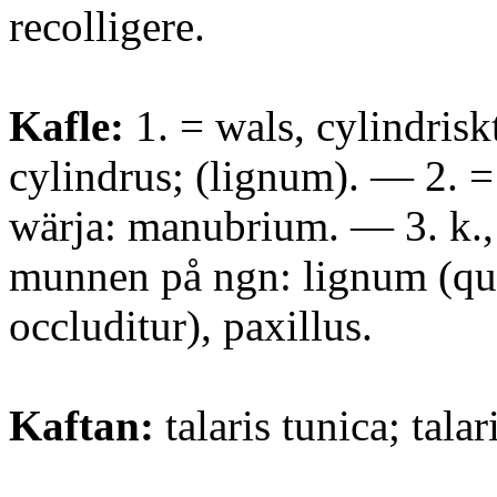
recolligere.
Kafle:
1. = wals, cylindriskt
cylindrus; (lignum). — 2. =
wärja: manubrium. — 3. k., 
munnen på ngn: lignum (qu
occluditur), paxillus.
Kaftan:
talaris tunica; talar