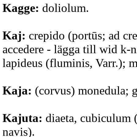
Kagge:
doliolum.
Kaj:
crepido (portūs; ad cr
accedere - lägga till wid k-
lapideus (fluminis, Varr.); 
Kaja:
(corvus) monedula; g
Kajuta:
diaeta, cubiculum (
navis).