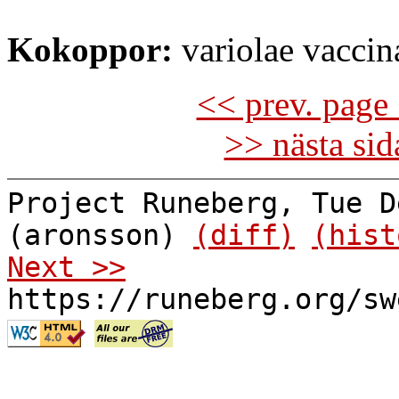
Kokoppor:
variolae vaccin
<< prev. page 
>> nästa si
Project Runeberg, Tue D
(aronsson)
(diff)
(hist
Next >>
https://runeberg.org/sw