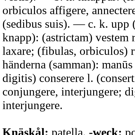
orbiculos affigere, annectere
(sedibus suis). — c. k. upp 
knapp): (astrictam) vestem 
laxare; (fibulas, orbiculos) 
händerna (samman): manūs (
digitis) conserere l. (consert
conjungere, interjungere; di
interjungere.
Knäskål:
patella.
-weck:
po