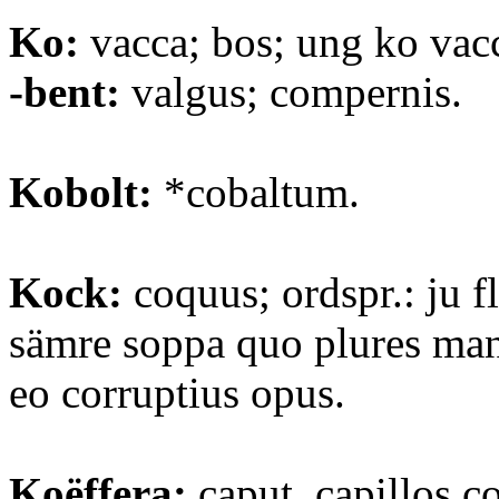
Ko:
vacca; bos; ung ko vacc
-bent:
valgus; compernis.
Kobolt:
*cobaltum.
Kock:
coquus; ordspr.: ju fl
sämre soppa quo plures man
eo corruptius opus.
Koëffera:
caput, capillos c