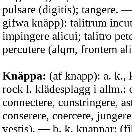
pulsare (digitis); tangere. 
gifwa knäpp): talitrum incut
impingere alicui; talitro pete
percutere (alqm, frontem ali
Knäppa:
(af knapp): a. k., k
rock l. klädesplagg i allm.: 
connectere, constringere, as
conserere, coercere, jungere
vestis). — b. k. knappar: (fi