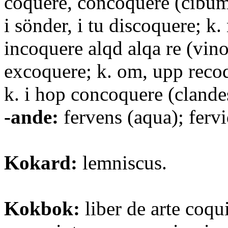
coquere, concoquere (cibum)
i sönder, i tu discoquere; k. 
incoquere alqd alqa re (vino,
excoquere; k. om, upp reco
k. i hop concoquere (clandes
-ande:
fervens (aqua); fervi
Kokard:
lemniscus.
Kokbok:
liber de arte coqu