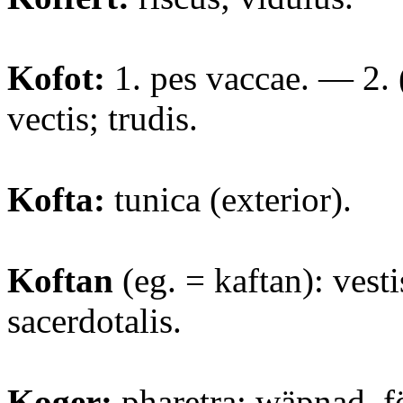
Kofot:
1. pes vaccae. — 2. 
vectis; trudis.
Kofta:
tunica (exterior).
Koftan
(eg. = kaftan): vestis
sacerdotalis.
Koger:
pharetra; wäpnad, f