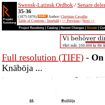
Swensk-Latinsk Ordbok
/
Senare del
35-36
(1875-1876)
Author:
Christian Cavallin
Table of Contents / Innehåll
|
<< Previous
|
Next >>
Project Runeberg
|
Catalog
|
Recent Changes
|
Donate
|
Co
Full resolution (TIFF)
-
On 
Knäböja ...