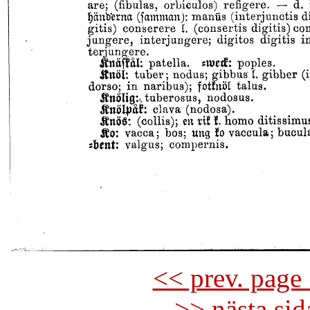
<< prev. page 
>> nästa si