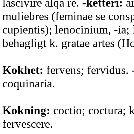
lascivire alqa re.
-ketteri:
ar
muliebres (feminae se conspi
cupientis); lenocinium, -ia; 
behagligt k. gratae artes (Ho
Kokhet:
fervens; fervidus.
coquinaria.
Kokning:
coctio; coctura; 
fervescere.