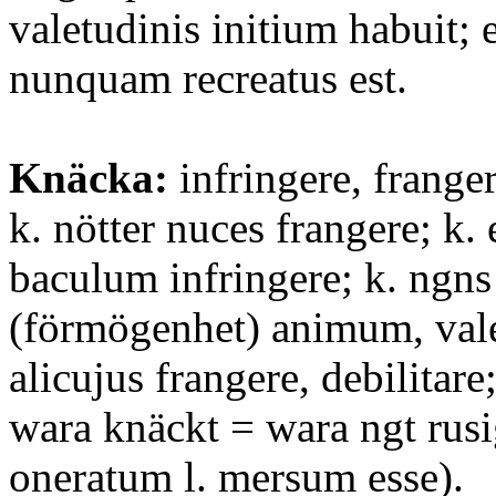
valetudinis initium habuit; 
nunquam recreatus est.
Knäcka:
infringere, franger
k. nötter nuces frangere; k. 
baculum infringere; k. ngns
(förmögenhet) animum, val
alicujus frangere, debilitare;
wara knäckt = wara ngt rus
oneratum l. mersum esse).