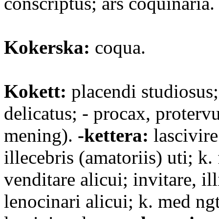
conscriptus; ars coquinaria.
Kokerska:
coqua.
Kokett:
placendi studiosus;
delicatus; - procax, proterv
mening).
-kettera:
lascivire;
illecebris (amatoriis) uti; k.
venditare alicui; invitare, il
lenocinari alicui; k. med ng