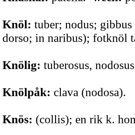
Knöl:
tuber; nodus; gibbus l
dorso; in naribus); fotknöl t
Knölig:
tuberosus, nodosus
Knölpåk:
clava (nodosa).
Knös:
(collis); en rik k. ho