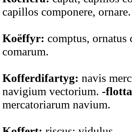
capillos componere, ornare.
Koëffyr:
comptus, ornatus ca
comarum.
Kofferdifartyg:
navis merc
navigium vectorium.
-flotta
mercatoriarum navium.
Koffert:
riscus; vidulus.