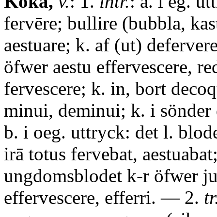
Koka,
v.
: 1.
intr.
: a. i eg. ut
fervēre; bullire (bubbla, ka
aestuare; k. af (ut) deferver
öfwer aestu effervescere, re
fervescere; k. in, bort deco
minui, deminui; k. i sönder
b. i oeg. uttryck: det l. bl
irā totus fervebat, aestuabat
ungdomsblodet k-r öfwer ju
effervescere, efferri. — 2.
tr