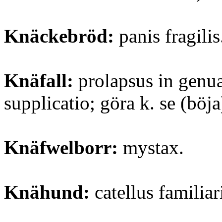
Knäckebröd:
panis fragilis
Knäfall:
prolapsus in genu
supplicatio; göra k. se (böj
Knäfwelborr:
mystax.
Knähund:
catellus familiar