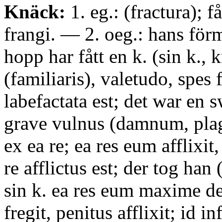
Knäck:
1. eg.: (fractura); få
frangi. — 2. oeg.: hans för
hopp har fått en k. (sin k., 
(familiaris), valetudo, spes f
labefactata est; det war en 
grave vulnus (damnum, pla
ex ea re; ea res eum afflixit,
re afflictus est; der tog han
sin k. ea res eum maxime deb
fregit, penitus afflixit; id i