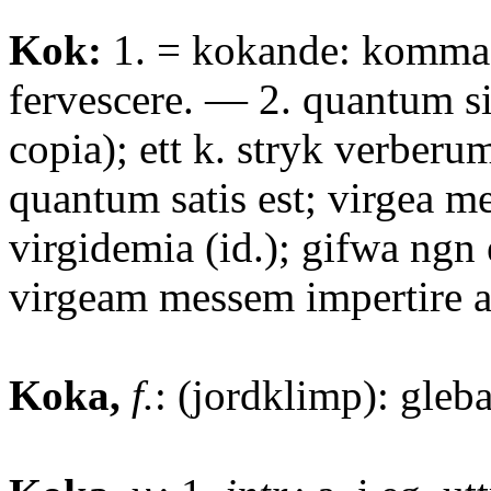
Kok:
1. = kokande: komma 
fervescere. — 2. quantum si
copia); ett k. stryk verberu
quantum satis est; virgea mes
virgidemia (id.); gifwa ngn e
virgeam messem impertire al
Koka,
f.
: (jordklimp): gleba