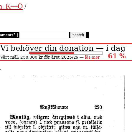
en. K—Ö
/
mments?
|
.