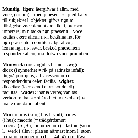
Muntlig, -ligen:
återgifwas i allm. med
voce, (coram) l. med praesens ss. predikativ
till subjektet l. objektet; gifwa ngn m.
tillsägelse voce denuntiare alicui, praesenti
imperare; m-n tacka ngn praesenti l. voce
gratias agere alicui; m-n bekänna ngt för
ngn praesentem confiteri alqd alicui;
lemna ngn m-t swar, besked praesentem
respondere alicui; m-n lofwa voce promittere.
Munweck:
oris angulus l. sinus.
-wig:
dicax (i synnerhet = rik på satiriska infall);
linguā promptus; ad lacessendum et
respondendum celer, facilis.
-wighet:
dicacitas; (lacessendi et respondendi)
facilitas.
-wäder:
inania verba; vanitas
verborum; hans ord äro blott m. verba ejus
inane quiddam habent.
Mur:
murus (kring hus l. stad); paries
(i hus); maceria (= trädgårdsmur);
moenia (
n. pl.
), munimentum (= fästningsmur
l. -werk i allm.); platsen närmast inom l. utom
murarne pomoerium (L. I. 44. 4); omgifwa