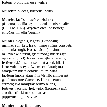
fortem, promptum esse, valere.
Munsbit:
buccea, buccella; bŏlus.
Munskolla:
*stomacăce.
-skänk:
pincerna, pocillator; qui pocula ministrat alicui
(C. Tusc. I. 65).
-stycke:
orea (på betsel);
embŏlus, lingŭla (organi).
Munter:
vegĕtus, vigens (i kroppslig
mening; syn. kry, frisk - mane vigens consueta
ad munia surgit, Hor.); alăcer (till sinnet
m., syn.: wid friskt, gladt mod); hilăris (syn.
upprymd, glad); laetus (syn. glad); facētus,
festīvus (skämtsam): se m. ut alacri, hilari,
laeto vultu esse; blifwa m. exhilarari; m-t
samqwäm hilare convivium; m. wisa
facētum (molle atque f-m Virgilio annuerunt
gaudentes rure Camenae, Hor.), laetum
carmen; m-t samspråk sermo hilaris,
festivus, facetus.
-het:
vigor (kroppslig m.);
alacritas (friskt mod); hilaritas
(upprymdhet); festivitas.
Muntert:
alacriter; hilare.