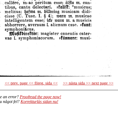
<< prev. page << föreg. sida <<
>> nästa sida >> next page >>
e an error?
Proofread the page now!
du något fel?
Korrekturläs sidan nu!