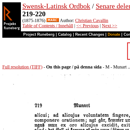
Swensk-Latinsk Ordbok
/
Senare del
219-220
(1875-1876)
Author:
Christian Cavallin
Table of Contents / Innehåll
|
<< Previous
|
Next >>
Project Runeberg
|
Catalog
|
Recent Changes
|
Donate
|
Co
Full resolution (TIFF)
-
On this page / på denna sida
- M - Munart ..