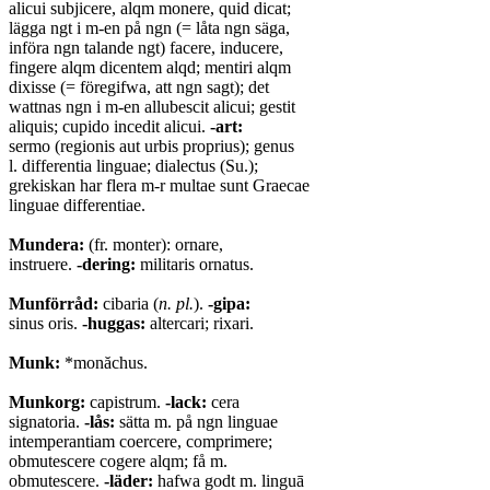
alicui subjicere, alqm monere, quid dicat;
lägga ngt i m-en på ngn (= låta ngn säga,
införa ngn talande ngt) facere, inducere,
fingere alqm dicentem alqd; mentiri alqm
dixisse (= föregifwa, att ngn sagt); det
wattnas ngn i m-en allubescit alicui; gestit
aliquis; cupido incedit alicui.
-art:
sermo (regionis aut urbis proprius); genus
l. differentia linguae; dialectus (Su.);
grekiskan har flera m-r multae sunt Graecae
linguae differentiae.
Mundera:
(fr. monter): ornare,
instruere.
-dering:
militaris ornatus.
Munförråd:
cibaria (
n. pl.
).
-gipa:
sinus oris.
-huggas:
altercari; rixari.
Munk:
*monăchus.
Munkorg:
capistrum.
-lack:
cera
signatoria.
-lås:
sätta m. på ngn linguae
intemperantiam coercere, comprimere;
obmutescere cogere alqm; få m.
obmutescere.
-läder:
hafwa godt m. linguā