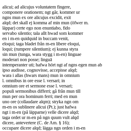
alicui; ad alicujus voluntatem fingere,
componere orationem; ngt går, kommer ur
ngns mun ex ore alicujus excidit, exit
alqd; det skall ej komma af min mun (öfwer m.
läppar) certe ego non enuntiabo, fido
servabo silentio; tala allt hwad som kommer
en i m-en quidquid in buccam venit,
eloqui; taga bladet från m-en libere eloqui,
loqui; (rumpere silentium); ej kunna styra
sin mun (tunga, wara stygg i m-en) linguae
moderari non posse; linguā
intemperanter uti; hafwa hört ngt af ngns egen mun ab
ipso audisse, cognovisse, accepisse alqd;
wara i allas (hwars mans) mun in omnium
l. omnibus in ore esse l. versari; in
omnium ore et sermone esse l. versari;
populi sermonibus differri; gå från mun till
mun per ora hominum ferri; med en mun
uno ore (collaudare alqm); stryka ngn om
m-en os sublinere alicui (Pt.); just hafwa
ngt i m-en (på läpparne) velle dicere alqd;
taga ordet ur m-en på ngn quum vult alqd
dicere, antevertere (C. de Am. § 16);
occupare dicere alqd; lägga ngn orden i m-en