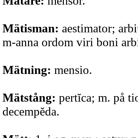
Mätare:
mensor.
Mätisman:
aestimator; arbit
m-anna ordom viri boni arbi
Mätning:
mensio.
Mätstång:
pertĭca; m. på ti
decempĕda.