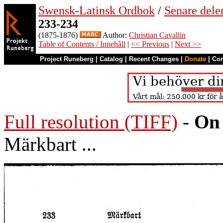
Swensk-Latinsk Ordbok
/
Senare del
233-234
(1875-1876)
Author:
Christian Cavallin
Table of Contents / Innehåll
|
<< Previous
|
Next >>
Project Runeberg
|
Catalog
|
Recent Changes
|
Donate
|
Co
Full resolution (TIFF)
-
On 
Märkbart ...