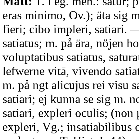
Mätt:
1. i eg. men.: satur; 
eras minimo, Ov.); äta sig 
fieri; cibo impleri, satiari. 
satiatus; m. på ära, nöjen h
voluptatibus satiatus, satura
lefwerne vitā, vivendo satiat
m. på ngt alicujus rei visu sa
satiari; ej kunna se sig m. 
satiari, expleri oculis; (no
expleri, Vg.; insatiabilibus 