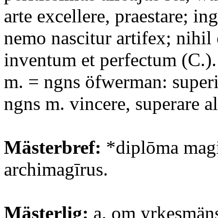
arte excellere, praestare; in
nemo nascitur artifex; nihil 
inventum et perfectum (C.)
m. = ngns öfwerman: superi
ngns m. vincere, superare a
Mästerbref:
*diplōma magi
archimagīrus.
Mästerlig:
a. om yrkesmäns 