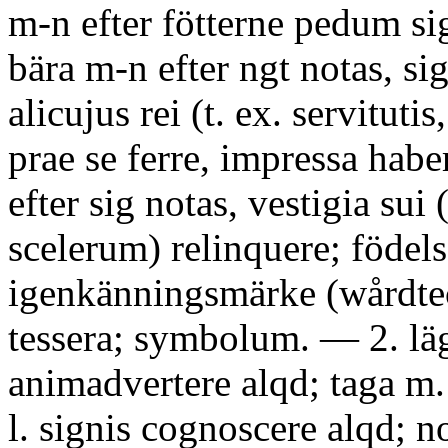
m-n efter fötterne pedum sig
bära m-n efter ngt notas, sig
alicujus rei (t. ex. servituti
prae se ferre, impressa hab
efter sig notas, vestigia sui 
scelerum) relinquere; födel
igenkänningsmärke (wårdte
tessera; symbolum. — 2. läg
animadvertere alqd; taga m.
l. signis cognoscere alqd; n