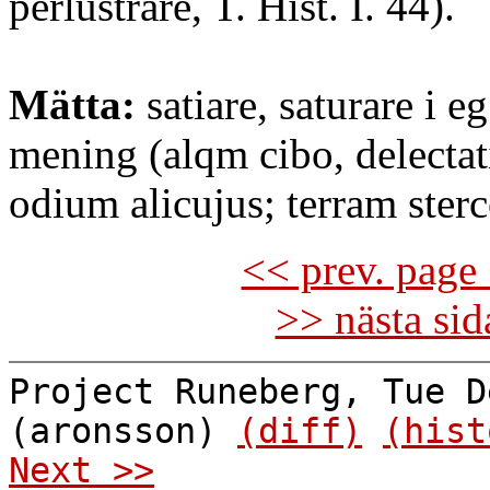
perlustrare, T. Hist. I. 44).
Mätta:
satiare, saturare i e
mening (alqm cibo, delecta
odium alicujus; terram sterc
<< prev. page 
>> nästa si
Project Runeberg, Tue D
(aronsson)
(diff)
(hist
Next >>