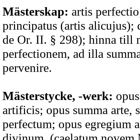
Mästerskap:
artis perfecti
principatus (artis alicujus); 
de Or. II. § 298); hinna till
perfectionem, ad illa summa
pervenire.
Mästerstycke, -werk:
opus 
artificis; opus summa arte, 
perfectum; opus egregium a
divinum, (caelatum novem 