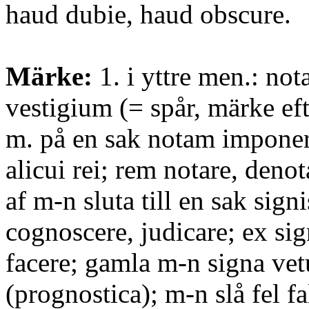
haud dubie, haud obscure.
Märke:
1. i yttre men.: not
vestigium (= spår, märke efte
m. på en sak notam impone
alicui rei; rem notare, denot
af m-n sluta till en sak signi
cognoscere, judicare; ex si
facere; gamla m-n signa vet
(prognostica); m-n slå fel fa