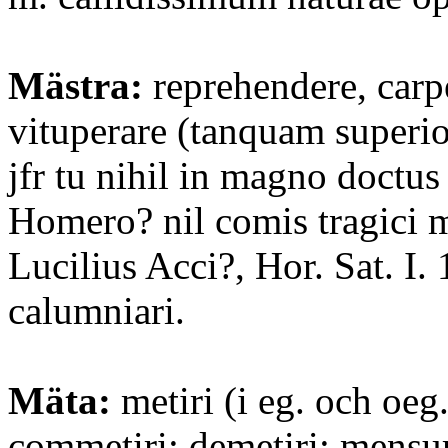
Mästra:
reprehendere, carp
vituperare (tanquam superi
jfr tu nihil in magno doctus
Homero? nil comis tragici 
Lucilius Acci?, Hor. Sat. I. 
calumniari.
Mäta:
metiri (i eg. och oeg
commetiri; demetiri; mensur