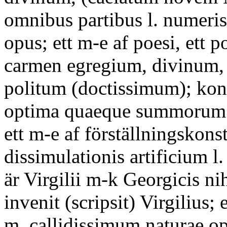
omnibus partibus l. numeri
opus; ett m-e af poesi, ett p
carmen egregium, divinum, 
politum (doctissimum); kon
optima quaeque summorum a
ett m-e af förställningskons
dissimulationis artificium l
är Virgilii m-k Georgicis nih
invenit (scripsit) Virgilius; 
m. callidissimum naturae o