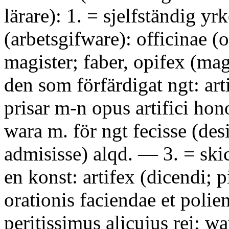
lärare): 1. = sjelfständig y
(arbetsgifware): officinae (
magister; faber, opifex (mag
den som förfärdigat ngt: art
prisar m-n opus artifici hono
wara m. för ngt fecisse (des
admisisse) alqd. — 3. = skick
en konst: artifex (dicendi; 
orationis faciendae et polie
peritissimus alicujus rei; wa