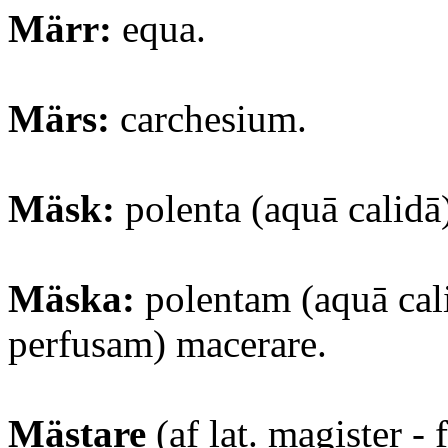
Märr:
equa.
Märs:
carchesium.
Mäsk:
polenta (aquā calidā
Mäska:
polentam (aquā cal
perfusam) macerare.
Mästare
(af lat. magister -