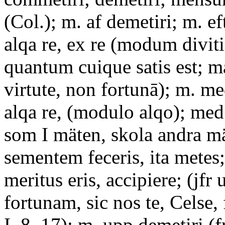
(Col.); m. af demetiri; m. ef
alqa re, ex re (modum divit
quantum cuique satis est; m
virtute, non fortunā); m. me
alqa re, (modulo alqo); me
som I mäten, skola andra mä
sementem feceris, ita metes
meritus eris, accipiere; (jfr u
fortunam, sic nos te, Celse,
I. 8. 17); m. upp demetiri 