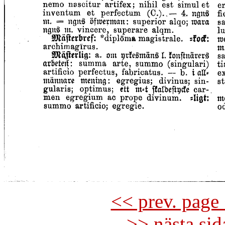
<< prev. page 
>> nästa si