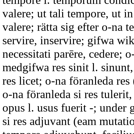
valere; ut tali tempore, ut in
valere; rätta sig efter o-na 
servire, inservire; gifwa wi
necessitati parēre, cedere; o-
medgifwa res sinit l. sinunt,
res licet; o-na föranleda res 
o-na föranleda si res tulerit
opus l. usus fuerit -; unde
si res adjuvant (eam mutati