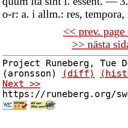
quum ita sint l. essent. — 3
o-r: a. i allm.: res, tempora,
<< prev. page 
>> nästa si
Project Runeberg, Tue D
(aronsson)
(diff)
(hist
Next >>
https://runeberg.org/sw