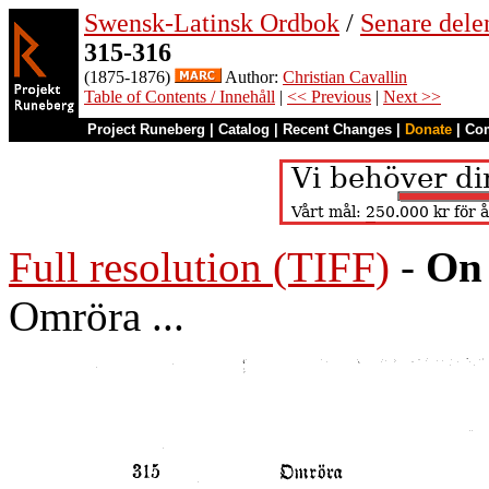
Swensk-Latinsk Ordbok
/
Senare del
315-316
(1875-1876)
Author:
Christian Cavallin
Table of Contents / Innehåll
|
<< Previous
|
Next >>
Project Runeberg
|
Catalog
|
Recent Changes
|
Donate
|
Co
Full resolution (TIFF)
-
On 
Omröra ...