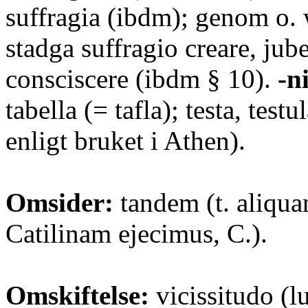
suffragia (ibdm); genom o. w
stadga suffragio creare, jube
consciscere (ibdm § 10).
-n
tabella (= tafla); testa, test
enligt bruket i Athen).
Omsider:
tandem (t. aliqu
Catilinam ejecimus, C.).
Omskiftelse:
vicissitudo (lu