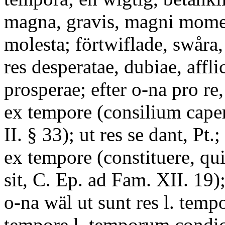
magna, gravis, magni momen
molesta; förtwiflade, swår
res desperatae, dubiae, affli
prosperae; efter o-na pro re,
ex tempore (consilium caper
II. § 33); ut res se dant, Pt.;
ex tempore (constituere, q
sit, C. Ep. ad Fam. XII. 19)
o-na wäl ut sunt res l. temp
tempore l. temporum condi