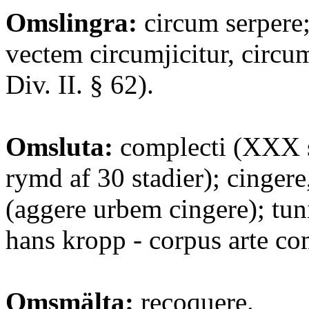
Omslingra:
circum serpere;
vectem circumjicitur, circum
Div. II. § 62).
Omsluta:
complecti (XXX s
rymd af 30 stadier); cingere
(aggere urbem cingere); tun
hans kropp - corpus arte co
Omsmälta:
recoquere.