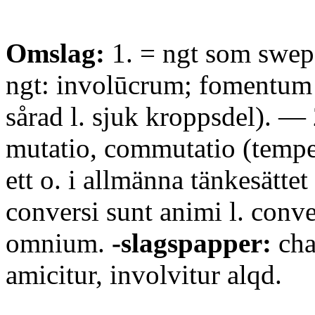
Omslag:
1. = ngt som swepe
ngt: involūcrum; fomentum 
sårad l. sjuk kroppsdel). — 
mutatio, commutatio (tempes
ett o. i allmänna tänkesättet 
conversi sunt animi l. conv
omnium.
-slagspapper:
cha
amicitur, involvitur alqd.