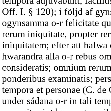
tempora adjuvabunt, faciliu
Off. I. § 120); i följd af g
ogynsamma o-r felicitate q
rerum iniquitate, propter r
iniquitatem; efter att hafw
hwarandra alla o-r rebus o
consideratis; omnium rerum
ponderibus examinatis; perso
tempora et personae (C. de O
under sådana o-r in tali tem