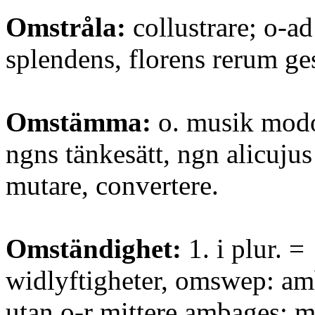
Omstråla:
collustrare; o-ad
splendens, florens rerum ge
Omstämma:
o. musik modo
ngns tänkesätt, ngn alicuj
mutare, convertere.
Omständighet:
1. i plur. =
widlyftigheter, omswep: amb
utan o-r mittere ambages; m