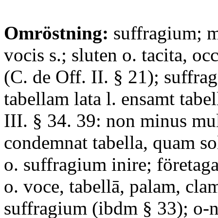
Omröstning:
suffragium; m
vocis s.; sluten o. tacita, oc
(C. de Off. II. § 21); suffrag
tabellam lata l. ensamt tabe
III. § 34. 39: non minus mu
condemnat tabella, quam sole
o. suffragium inire; företag
o. voce, tabellā, palam, clam
suffragium (ibdm § 33); o-n 