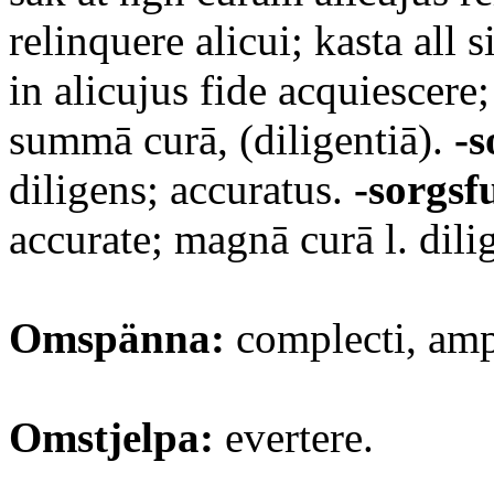
relinquere alicui; kasta all 
in alicujus fide acquiescere;
summā curā, (diligentiā).
-s
diligens; accuratus.
-sorgsfu
accurate; magnā curā l. dilig
Omspänna:
complecti, amp
Omstjelpa:
evertere.