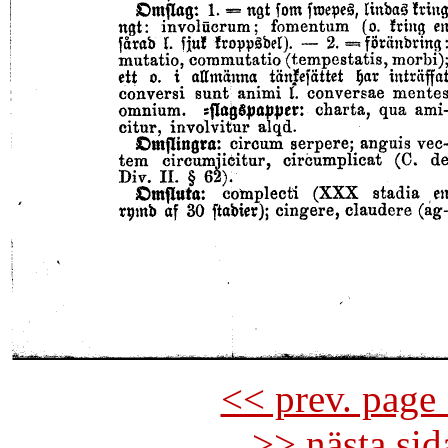
<< prev. page 
>> nästa si