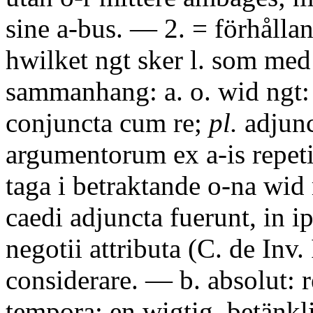
sine a-bus. — 2. = förhålla
hwilket ngt sker l. som med 
sammanhang: a. o. wid ngt: 
conjuncta cum re;
pl.
adjunc
argumentorum ex a-is repeti
taga i betraktande o-na wid
caedi adjuncta fuerunt, in i
negotii attributa (C. de Inv. 
considerare. — b. absolut: 
tempora; en wigtig, betänkli