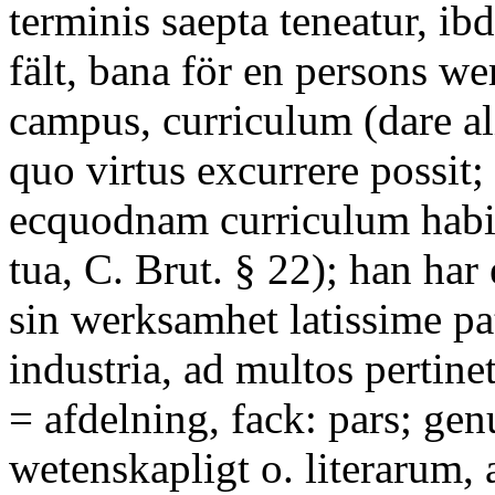
terminis saepta teneatur, ib
fält, bana för en persons w
campus, curriculum (dare a
quo virtus excurrere possit;
ecquodnam curriculum habitu
tua, C. Brut. § 22); han har e
sin werksamhet latissime pa
industria, ad multos pertinet
= afdelning, fack: pars; genu
wetenskapligt o. literarum, 