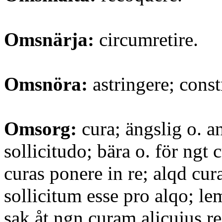
Omsnärja:
circumretire.
Omsnöra:
astringere; const
Omsorg:
cura; ängslig o. a
sollicitudo; bära o. för ngt 
curas ponere in re; alqd cura
sollicitum esse pro alqo; l
sak åt ngn curam alicujus r