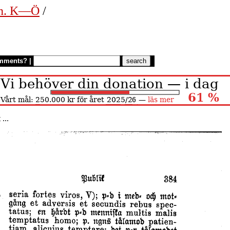
en. K—Ö
/
mments?
|
...