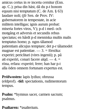
amicus certus in re incerta cernitur (Enn.
ap. C.); prisa din häst, då du p-t honom
equum nisi temptatum (C. de Am. § 63)
laudare noli; (jfr Sen. de Prov. IV:
gubernatorem in tempestate, in acie
militem intelligas; ignis aurum probat:
miseria fortes viros, V); p-d i med- och
motgång et adversis et secundis rebus
spectatus; en hårdt p-d menniska multis malis
temptatus homo; p. ngns tålamod
patientiam alicujus temptare; det p-r tålamodet
magnae est patientiae. — 3. = försöka:
experiri; periclitari (vires ingenii); p. på
att experiri, conari facere alqd. — 4. =
röna, erfara: experiri; ferre; han har p-t
alla öden omnem fortunam expertus est.
Pröfwosten:
lapis lydius; obrussa
(eldprof).
-tid:
spectationis, rudimentorum
tempus.
Psalm:
*hymnus sacer, carmen sacrum;
psalmus.
Psaltaren:
*psalterium.