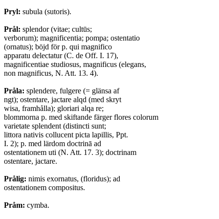
Pryl:
subula (sutoris).
Prål:
splendor (vitae; cultūs;
verborum); magnificentia; pompa; ostentatio
(ornatus); böjd för p. qui magnifico
apparatu delectatur (C. de Off. I. 17),
magnificentiae studiosus, magnificus (elegans,
non magnificus, N. Att. 13. 4).
Pråla:
splendere, fulgere (= glänsa af
ngt); ostentare, jactare alqd (med skryt
wisa, framhålla); gloriari alqa re;
blommorna p. med skiftande färger flores colorum
varietate splendent (distincti sunt;
littora nativis collucent picta lapillis, Ppt.
I. 2); p. med lärdom doctrinā ad
ostentationem uti (N. Att. 17. 3); doctrinam
ostentare, jactare.
Prålig:
nimis exornatus, (floridus); ad
ostentationem compositus.
Pråm:
cymba.