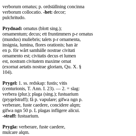
verborum ornatus; p. ordställning concinna
verborum collocatio.
-het:
decor;
pulchritudo.
Prydnad:
ornatus (blott sing.);
ornamentum; decus; ett fruntimmers p-r ornatus
(mundus) muliebris; talets p-r ornamenta,
insignia, lumina, flores orationis; han är
en p. för wårt samhälle nostrae civitati
ornamento est; civitatis decus et lumen
est, nostram civitatem maxime ornat
(exornat aetatis nostrae gloriam, Qu. X. §
104).
Prygel:
1. ss. redskap: fustis; vitis
(centurionis, T. Ann. I. 23). — 2. = slag:
verbera (plur.); plaga (sing.); fustuarium
(prygelstraff); få p. vapulare; gifwa ngn p.
verberare, fuste caedere, concidere alqm;
gifwa ngn 50 p. L plagas infligere alicui.
-straff:
fustuarium.
Prygla:
verberare, fuste caedere,
mulcare alqm.