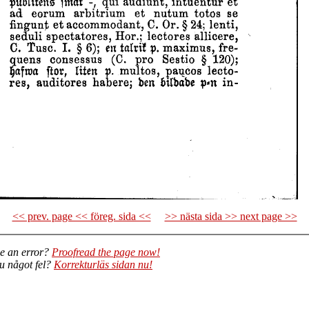
<< prev. page << föreg. sida <<
>> nästa sida >> next page >>
e an error?
Proofread the page now!
du något fel?
Korrekturläs sidan nu!