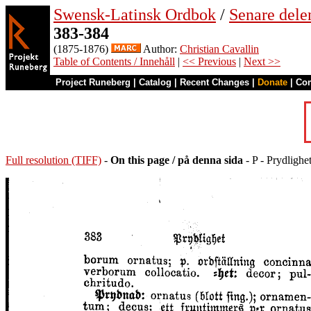
Swensk-Latinsk Ordbok
/
Senare del
383-384
(1875-1876)
Author:
Christian Cavallin
Table of Contents / Innehåll
|
<< Previous
|
Next >>
Project Runeberg
|
Catalog
|
Recent Changes
|
Donate
|
Co
Full resolution (TIFF)
-
On this page / på denna sida
- P - Prydlighet 