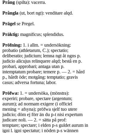
Prång
(spilta): vacerra.
Prångla
(ut, bort ngt): venditare alqd.
Prägel
se Pregel.
Präktig:
magnificus; splendidus.
Pröfning:
1. i allm. = undersökning:
probatio (athletarum, C.); spectatio;
deliberatio; judicium; lemna ngt åt ngns p.
judicio alicujus relinquere alqd; bestå en p.
probari, approbari; antaga utan p.
intemptatum probare; temere p. — 2. = hård
p., hårdt öde; motgång: temptatio; gravis
casus; adversa fortuna; labor.
Pröfwa:
1. = undersöka, (mönstra):
experiri; probare, spectare (argentum;
aurum); ad normam exigere (i officiel
mening = afsyna); pröfwa sjelf tuo utere
judicio; döm ej förr än du p-t nisi expertum
judicare noli. — 2. = sätta på prof:
temptare; spectare; i elden p-s guldet aurum in
igni l. igni spectatur; i nöden p-s wännen