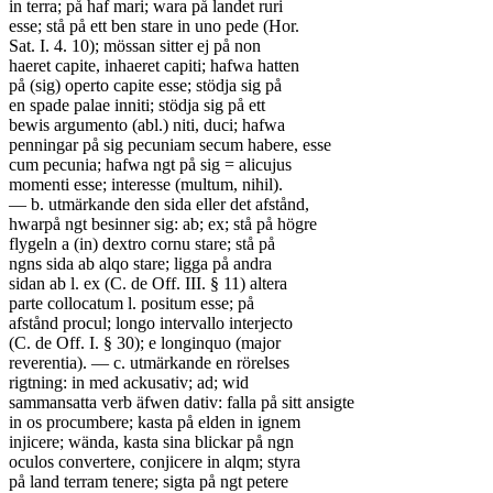
in terra; på haf mari; wara på landet ruri
esse; stå på ett ben stare in uno pede (Hor.
Sat. I. 4. 10); mössan sitter ej på non
haeret capite, inhaeret capiti; hafwa hatten
på (sig) operto capite esse; stödja sig på
en spade palae inniti; stödja sig på ett
bewis argumento (abl.) niti, duci; hafwa
penningar på sig pecuniam secum habere, esse
cum pecunia; hafwa ngt på sig = alicujus
momenti esse; interesse (multum, nihil).
— b. utmärkande den sida eller det afstånd,
hwarpå ngt besinner sig: ab; ex; stå på högre
flygeln a (in) dextro cornu stare; stå på
ngns sida ab alqo stare; ligga på andra
sidan ab l. ex (C. de Off. III. § 11) altera
parte collocatum l. positum esse; på
afstånd procul; longo intervallo interjecto
(C. de Off. I. § 30); e longinquo (major
reverentia). — c. utmärkande en rörelses
rigtning: in med ackusativ; ad; wid
sammansatta verb äfwen dativ: falla på sitt ansigte
in os procumbere; kasta på elden in ignem
injicere; wända, kasta sina blickar på ngn
oculos convertere, conjicere in alqm; styra
på land terram tenere; sigta på ngt petere