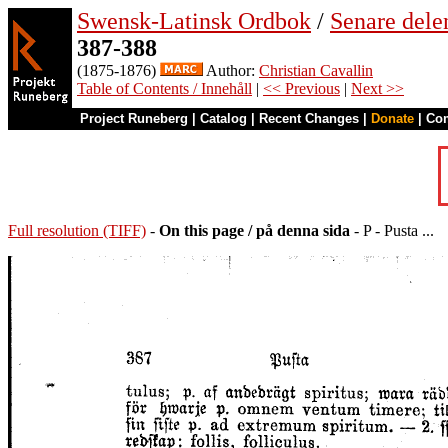
Swensk-Latinsk Ordbok
/
Senare del
387-388
(1875-1876)
Author:
Christian Cavallin
Table of Contents / Innehåll
|
<< Previous
|
Next >>
Project Runeberg
|
Catalog
|
Recent Changes
|
Donate
|
Co
Full resolution (TIFF)
-
On this page / på denna sida
- P - Pusta ...