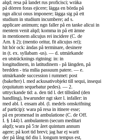
alqd; resa på landet rus proficisci; wräka
på dörren foras ejicere; lägga en börda på
ngn alicui onus imponere; lägga sig på ett
studium in studium incumbere; ad s.
applicare animum; ngn faller på en tanke alicui in
mentem venit alqd; komma in på ett ämne
in mentionem alicujus rei incidere (C. de
Am. § 2); (mentio oritur, fit alicujus rei);
hit hör ock: ändas på terminare, desinere
in (t. ex. syllabam -us). — d. utmärkande
en utsträcknings rigtning: in: in
longitudinem, in latitudinem - på längden, på
bredden - tria milia passuum patere. — e.
utmärkande succession i rummet: post
(bakefter) l. med ackusativobjekt till sequi, insequi
(equitatum sequebatur pedes). — 2.
uttryckande tid: a. den tid l. det tillstånd (den
handling), hwarunder ngt sker l. infaller: in
med abl. l. ensam abl. (l. medels omskrifning
af particip): wara på resa in itinere esse;
på en promenad in ambulatione (C. de Off.
I. § 144) l. ambulantem (secum meditari
alqd); wara på 5:te året quintum annum
agere; på kort tid brevi; jag har ej warit
der på lång tid diu l. longum tempus est,