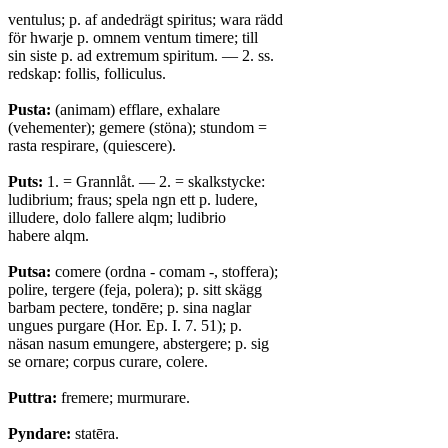
ventulus; p. af andedrägt spiritus; wara rädd
för hwarje p. omnem ventum timere; till
sin siste p. ad extremum spiritum. — 2. ss.
redskap: follis, folliculus.
Pusta:
(animam) efflare, exhalare
(vehementer); gemere (stöna); stundom =
rasta respirare, (quiescere).
Puts:
1. = Grannlåt. — 2. = skalkstycke:
ludibrium; fraus; spela ngn ett p. ludere,
illudere, dolo fallere alqm; ludibrio
habere alqm.
Putsa:
comere (ordna - comam -, stoffera);
polire, tergere (feja, polera); p. sitt skägg
barbam pectere, tondēre; p. sina naglar
ungues purgare (Hor. Ep. I. 7. 51); p.
näsan nasum emungere, abstergere; p. sig
se ornare; corpus curare, colere.
Puttra:
fremere; murmurare.
Pyndare:
statēra.