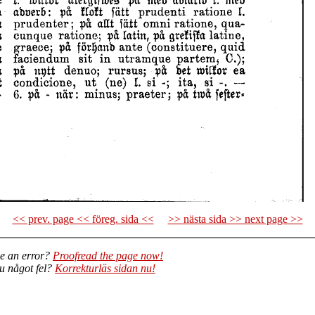
<< prev. page << föreg. sida <<
>> nästa sida >> next page >>
e an error?
Proofread the page now!
du något fel?
Korrekturläs sidan nu!