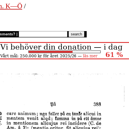
en. K—Ö
/
mments?
|