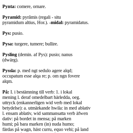
Pynta:
comere, ornare.
Pyramid:
pyrămis (regali - situ
pyramidum altius, Hor.).
-midal:
pyramidatus.
Pys:
pusio.
Pysa:
turgere, tumere; bullire.
Pysling
(demin. af Pys): pusio; nanus
(dwärg).
Pyssla:
p. med ngt sedulo agere alqd;
occupatum esse alqa re; p. om ngn fovere
alqm.
På:
I. i bestämning till verb: 1. i lokal
mening l. deraf omedelbart härledda, oeg.
uttryck (enkannerligen wid verb med lokal
betydelse): a. utmärkande hwila: in med ablativ
l. ensam ablativ, wid sammansatta verb äfwen
dativ: på bordet in mensa; på marken
humi; på bara marken (in) nuda humo;
färdas på wagn, häst curru, equo vehi; på land