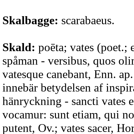
Skalbagge:
scarabaeus.
Skald:
poēta; vates (poet.; 
spåman - versibus, quos ol
vatesque canebant, Enn. ap. 
innebär betydelsen af inspi
hänryckning - sancti vates 
vocamur: sunt etiam, qui n
putent, Ov.; vates sacer, Hor