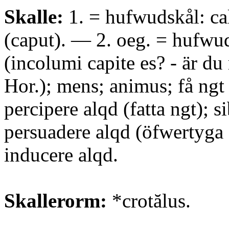
Skalle:
1. = hufwudskål: cal
(caput). — 2. oeg. = hufwud
(incolumi capite es? - är du r
Hor.); mens; animus; få ngt
percipere alqd (fatta ngt); si
persuadere alqd (öfwertyga
inducere alqd.
Skallerorm:
*crotălus.