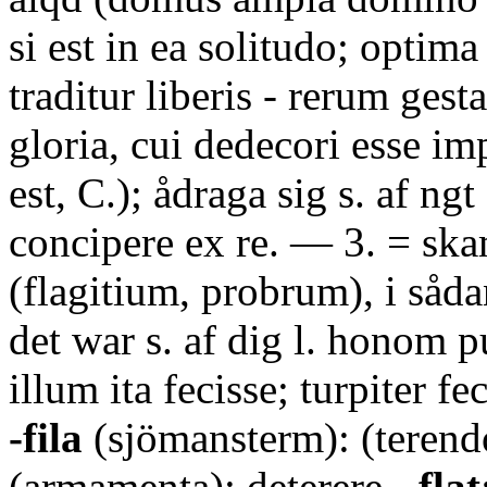
si est in ea solitudo; optima
traditur liberis - rerum ges
gloria, cui dedecori esse 
est, C.); ådraga sig s. af ng
concipere ex re. — 3. = sk
(flagitium, probrum), i såd
det war s. af dig l. honom pu
illum ita fecisse; turpiter feci
-fila
(sjömansterm): (terend
(armamenta); deterere.
-flat