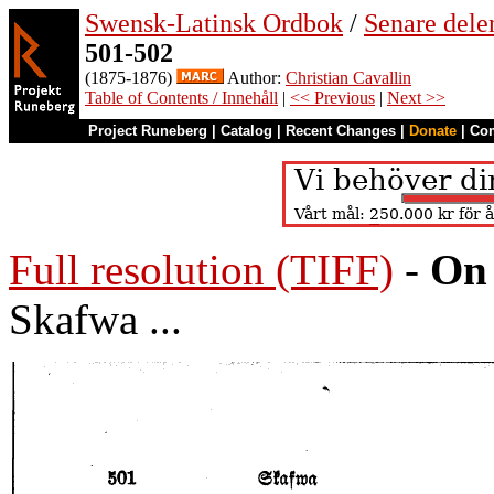
Swensk-Latinsk Ordbok
/
Senare del
501-502
(1875-1876)
Author:
Christian Cavallin
Table of Contents / Innehåll
|
<< Previous
|
Next >>
Project Runeberg
|
Catalog
|
Recent Changes
|
Donate
|
Co
Full resolution (TIFF)
-
On 
Skafwa ...