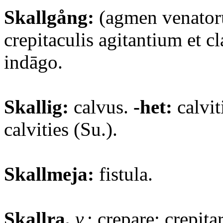
Skallgång:
(agmen venator
crepitaculis agitantium et c
indāgo.
Skallig:
calvus.
-het:
calvit
calvities (Su.).
Skallmeja:
fistula.
Skallra,
v.
: crepare; crepita