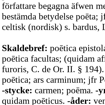
författare begagna äfwen m
bestämda betydelse poēta; jfr
celtisk (nordisk) s. bardus, 
Skaldebref:
poētica epistol
poētica facultas; (quidam af
furoris, C. de Or. II. § 194)
poētica; ars carminum; jfr P
-stycke:
carmen; poēma.
-y
quidam poēticus.
-åder:
ven