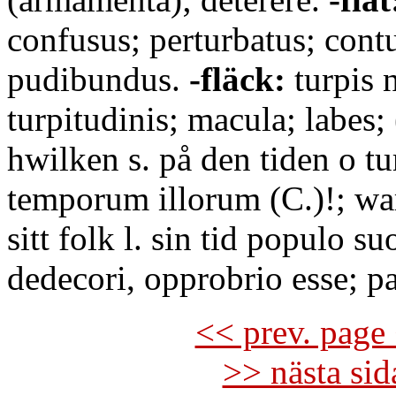
confusus; perturbatus; cont
pudibundus.
-fläck:
turpis 
turpitudinis; macula; labes; 
hwilken s. på den tiden o 
temporum illorum (C.)!; war
sitt folk l. sin tid populo su
dedecori, opprobrio esse; p
<< prev. page 
>> nästa si