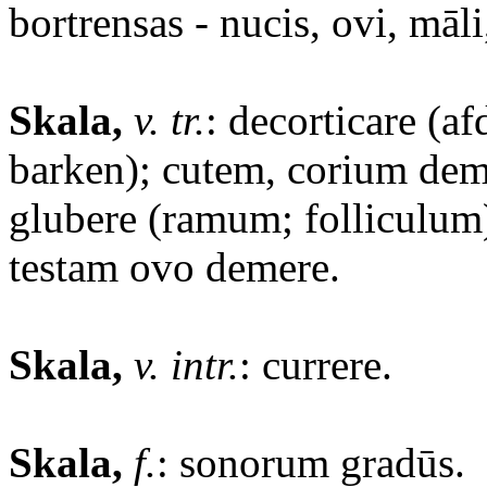
bortrensas - nucis, ovi, māli
Skala,
v. tr.
: decorticare (af
barken); cutem, corium deme
glubere (ramum; folliculum);
testam ovo demere.
Skala,
v. intr.
: currere.
Skala,
f.
: sonorum gradūs.