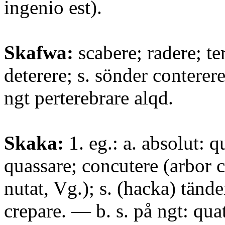
ingenio est).
Skafwa:
scabere; radere; ter
deterere; s. sönder conterere
ngt perterebrare alqd.
Skaka:
1. eg.: a. absolut: q
quassare; concutere (arbor 
nutat, Vg.); s. (hacka) tänd
crepare. — b. s. på ngt: qua