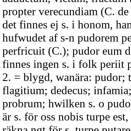
propter verecundiam (C. de 
det finnes ej s. i honom, han
hufwudet af s-n pudorem per
perfricuit (C.); pudor eum d
finnes ingen s. i folk perii
2. = blygd, wanära: pudor; 
flagitium; dedecus; infamia
probrum; hwilken s. o pudor
är s. för oss nobis turpe est,
räkna ngt för s. turpe putar