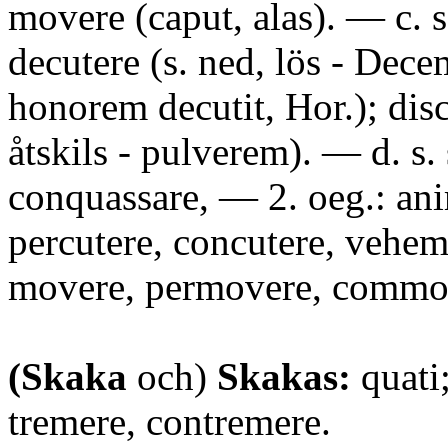
movere (caput, alas). — c. s.
decutere (s. ned, lös - Dece
honorem decutit, Hor.); disc
åtskils - pulverem). — d. s.
conquassare, — 2. oeg.: an
percutere, concutere, veheme
movere, permovere, commo
(Skaka
och)
Skakas:
quati;
tremere, contremere.