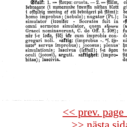
<< prev. page 
>> nästa si