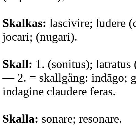
Skalkas:
lascivire; ludere (
jocari; (nugari).
Skall:
1. (sonitus); latratus
— 2. = skallgång: indāgo; g
indagine claudere feras.
Skalla:
sonare; resonare.