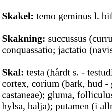
Skakel:
temo geminus l. bif
Skakning:
succussus (currū
conquassatio; jactatio (navis
Skal:
testa (hårdt s. - testud
cortex, corium (bark, hud - 
castaneae); gluma, folliculus
hylsa, balja); putamen (i a