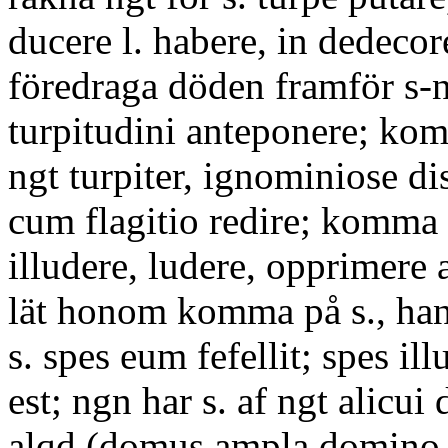
ducere l. habere, in dedecor
föredraga döden framför s-
turpitudini anteponere; kom
ngt turpiter, ignominiose di
cum flagitio redire; komma 
illudere, ludere, opprimere
lät honom komma på s., ha
s. spes eum fefellit; spes ill
est; ngn har s. af ngt alicui 
alqd (domus ampla domino d