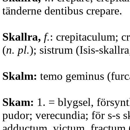
tänderne dentibus crepare.
Skallra,
f.
: crepitaculum; c
(
n. pl.
); sistrum (Isis-skallra
Skalm:
temo geminus (furc
Skam:
1. = blygsel, försynt
pudor; verecundia; för s-s 
adductum, victum, fractum (