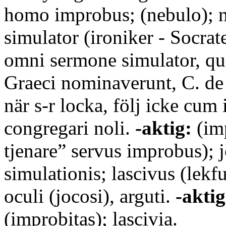
homo improbus; (nebulo); n
simulator (ironiker - Socrate
omni sermone simulator, q
Graeci nominaverunt, C. de 
när s-r locka, följ icke cum
congregari noli.
-aktig:
(imp
tjenare” servus improbus); 
simulationis; lascivus (lekfu
oculi (jocosi), arguti.
-aktig
(improbitas); lascivia.